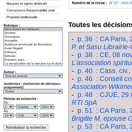
Numéro de la revue :
N° 67 - Avril 
Marques et signes distinctifs
Concurrence Responsabilité civile
Propriété intellectuelle
Toutes les décisions
Rubrique :
-
p. 36 : CA Paris
P. et Sasu Librairi
-
p. 38 : CE, 08 n
L’association spirit
-
p. 40 : Cass. civ
Auteur :
-
p. 46 : Conseil co
Juridiction
: (recherche de décisions
Association Wikimed
uniquement)
-
p. 48 : CJUE, 29
Période de recherche :
RTI SpA
Du :
/
/
-
p. 51 : CA Paris
Au :
/
/
Brigitte M. épouse 
-
p. 53 : CA Paris