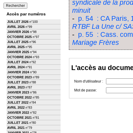
syndicale de la pro
minuit
Accès par numéros
-
p. 54 : CA Paris
JUILLET 2026
n°100
RTBF La Une c/ SAS
AVRIL 2026
n°99
JANVIER 2026
n°98
-
p. 55 : Cass. co
OCTOBRE 2025
n°97
Mariage Frères
JUILLET 2025
n°96
AVRIL 2025
n°95
JANVIER 2025
n°94
OCTOBRE 2024
n°93
JUILLET 2024
n°92
L'accès au docume
AVRIL 2024
n°91
JANVIER 2024
n°90
OCTOBRE 2023
n°89
Nom d'utilisateur :
JUILLET 2023
n°88
AVRIL 2023
n°87
Mot de passe:
JANVIER 2023
n°86
OCTOBRE 2022
n°85
JUILLET 2022
n°84
AVRIL 2022
n°83
JANVIER 2022
n°82
OCTOBRE 2021
n°81
JUILLET 2021
n°80
AVRIL 2021
n°79
JANVIER 2021
n°78