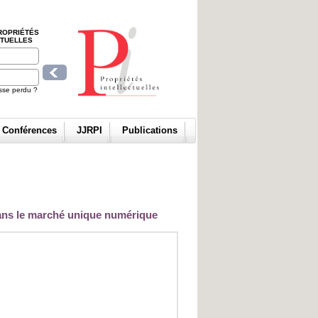
ROPRIÉTÉS
CTUELLES
sse perdu ?
t Conférences
JJRPI
Publications
r dans le marché unique numérique