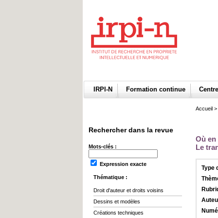
IRPI-N
Formation continue
Centr
Accueil
Rechercher dans la revue
Où en 
Le tra
Mots-clés :
Expression exacte
Type 
Thématique :
Thème
Rubri
Droit d'auteur et droits voisins
Auteu
Dessins et modèles
Numér
Créations techniques