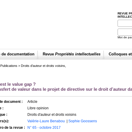
REVUE P
INTELLE
Mot de pa
e de documentation
Revue
Propriétés intellectuelles
Colloques e
>
Publications
>
Droits d'auteur et droits voisins,
est le value gap ?
nsfert de valeur dans le projet de directive sur le droit d’auteu
de document :
Article
 :
Libre opinion
que :
Droits d'auteur et droits voisins
rs(s):
Valérie-Laure Benabou
|
Sophie Goossens
o de la revue :
N° 65 - octobre 2017