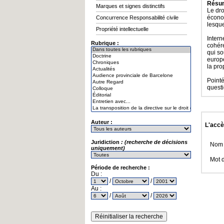
Résu
Marques et signes distinctifs
Le dro
écono
Concurrence Responsabilité civile
lesque
Propriété intellectuelle
Intern
Rubrique :
cohér
qui so
europé
la pro
Pointé
questi
Auteur :
L'accè
Juridiction
: (recherche de décisions
Nom d
uniquement)
Mot 
Période de recherche :
Du :
/
/
Au :
/
/