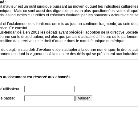
mé :
it d’auteur est un outil juridique puissant au moyen duquel les industries culturelle
miques. Mais ce sont aussi des digues de plus en plus questionnées, voire atta
ls les industries culturelles et créatives évoluent par les nouveaux acteurs de ce se
et et l’éclatement des frontières ont mis au jour un continent fragmenté, au sein duq
ence. Ce constat
us-tendait déjà en 2001 les débats ayant précédé l’adoption de la directive Société 
enne sur le droit d’auteur, est plus que jamais d’actualité à l’heure où le parlement
position de directive sur le droit d’auteur dans le marché unique numérique.
 du doigt, mis au défi d’évoluer et de s’adapter à la donne numérique, le droit d’a
onnement dont la vigueur est à la mesure des défis qui se présentent aux industries 
s au document est réservé aux abonnés.
'utilisateur :
de passe: