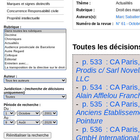
Thème :
Actualités
Marques et signes distinctifs
Rubrique :
Droit des marq
Concurrence Responsabilité civile
Auteurs(s):
Marc Sabatier
Propriété intellectuelle
Numéro de la revue :
N° 61 - Octob
Rubrique :
Toutes les décisions
-
p. 533 : CA Paris,
Prodis c/ Sarl Nove
Auteur :
LLC
-
p. 534 : CA Paris
Juridiction
: (recherche de décisions
uniquement)
Alain Afflelou Fran
-
p. 535 : CA Paris,
Période de recherche :
Du :
Anciens Établisseme
/
/
Au :
Pointure
/
/
-
p. 536 : CA Paris,
GmbH International