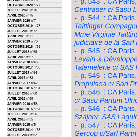
-
p. 543 : CA Paris,
OCTOBRE 2020
n°77
Centraser c/ Sasu L
JUILLET 2020
n°76
AVRIL 2020
n°75
-
p. 544 : CA Paris,
JANVIER 2020
n°74
Taittinger Compagn
OCTOBRE 2019
n°73
JUILLET 2019
n°72
Mme Virginie Taitti
AVRIL 2019
n°71
judiciaire de la Sar
JANVIER 2019
n°70
OCTOBRE 2018
n°69
-
p. 545 : CA Paris
JUILLET 2018
n°68
AVRIL 2018
n°67
Levain & Développe
JANVIER 2018
n°66
Talemelerie c/ SAS
OCTOBRE 2017
n°65
JUILLET 2017
n°64
-
p. 545 : CA Paris,
AVRIL 2017
n°63
Propulsea c/ Sarl P
JANVIER 2017
n°62
OCTOBRE 2016
n°61
-
p. 546 : CA Paris
JUILLET 2016
n°60
c/ Sasu Parfum Ulri
AVRIL 2016
n°59
JANVIER 2016
n°58
-
p. 546 : CA Paris
OCTOBRE 2015
n°57
JUILLET 2015
n°56
Szajner, SAS Lagui
AVRIL 2015
n°55
-
p. 547 : CA Paris
JANVIER 2015
n°54
OCTOBRE 2014
n°53
Gercop c/Sarl Part
JUILLET 2014
n°52