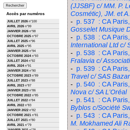
(JJSBF) c/ MM. P. Le
Cosmétic), JM. et A
Accès par numéros
-
p. 537 : CA Paris,
JUILLET 2026
n°100
AVRIL 2026
n°99
Gosselet Musique 
JANVIER 2026
n°98
-
p. 538 : CA Paris
OCTOBRE 2025
n°97
JUILLET 2025
n°96
International Ltd c
AVRIL 2025
n°95
JANVIER 2025
n°94
-
p. 538 : CA Paris
OCTOBRE 2024
n°93
Fralavia c/ Associat
JUILLET 2024
n°92
AVRIL 2024
n°91
-
p. 539 : CA Paris
JANVIER 2024
n°90
Travel c/ SAS Bazar
OCTOBRE 2023
n°89
JUILLET 2023
n°88
-
p. 540 : CA Paris
AVRIL 2023
n°87
Nova c/ SA L’Oréal
JANVIER 2023
n°86
OCTOBRE 2022
n°85
-
p. 541 : CA Paris,
JUILLET 2022
n°84
AVRIL 2022
n°83
Byblos c/Société Sw
JANVIER 2022
n°82
-
p. 543 : CA Paris,
OCTOBRE 2021
n°81
JUILLET 2021
n°80
M. Mokhamed Ali Ra
AVRIL 2021
n°79
JANVIER 2021
n°78