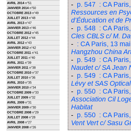
-
p. 547 : CA Paris
AVRIL 2014
n°51
JANVIER 2014
n°50
Ressources en Psyc
OCTOBRE 2013
n°49
JUILLET 2013
n°48
d’Éducation et de P
AVRIL 2013
n°47
-
p. 548 : CA Paris
JANVIER 2013
n°46
OCTOBRE 2012
n°45
Cles CBLS c/ M. Da
JUILLET 2012
n°44
-
: CA Paris, 13 ma
AVRIL 2012
n°43
JANVIER 2012
n°42
Hangzhou China Arts
OCTOBRE 2011
n°41
JUILLET 2011
n°40
-
p. 549 : CA Paris
AVRIL 2011
n°39
Naudet c/ SA Jean 
JANVIER 2011
n°38
OCTOBRE 2010
n°37
-
p. 549 : CA Paris
JUILLET 2010
n°36
Lévy et SAS Optical
AVRIL 2010
n°35
JANVIER 2010
n°34
-
p. 550 : CA Paris,
OCTOBRE 2009
n°33
Association Cil Log
JUILLET 2009
n°32
AVRIL 2009
n°31
Habitat
JANVIER 2009
n°30
OCTOBRE 2008
n°29
-
p. 550 : CA Paris,
JUILLET 2008
n°28
Vent Vert c/ Sasu G
AVRIL 2008
n°27
JANVIER 2008
n°26