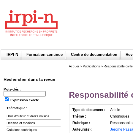
IRPI-N
Formation continue
Centre de documentation
Re
Accueil
>
Publications
>
Responsabilité civile
Rechercher dans la revue
Mots-clés :
Responsabilité c
Expression exacte
Thématique :
Type de document :
Article
Droit d'auteur et droits voisins
Thème :
Chroniques
Rubrique :
Responsabilité
Dessins et modèles
Auteurs(s):
Jérôme Pass
Créations techniques