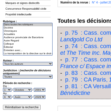
Numéro de la revue :
N° 4 - juillet 
Marques et signes distinctifs
Concurrence Responsabilité civile
Propriété intellectuelle
Toutes les décisions
Rubrique :
-
p. 75 : Cass. com
Landgold Co Ltd
-
p. 74 : Cass. com
et The Time Inc. 
-
p. 77 : Cass. co
Auteur :
France c/ Espace imp
Juridiction
: (recherche de décisions
-
p. 83 : Cass. com
uniquement)
-
p. 79 : CA Paris, 
Période de recherche :
-
p. 81 : CA Versail
Du :
/
/
Bénédictine
Au :
/
/