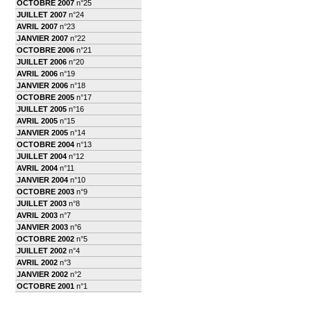
OCTOBRE 2007
n°25
JUILLET 2007
n°24
AVRIL 2007
n°23
JANVIER 2007
n°22
OCTOBRE 2006
n°21
JUILLET 2006
n°20
AVRIL 2006
n°19
JANVIER 2006
n°18
OCTOBRE 2005
n°17
JUILLET 2005
n°16
AVRIL 2005
n°15
JANVIER 2005
n°14
OCTOBRE 2004
n°13
JUILLET 2004
n°12
AVRIL 2004
n°11
JANVIER 2004
n°10
OCTOBRE 2003
n°9
JUILLET 2003
n°8
AVRIL 2003
n°7
JANVIER 2003
n°6
OCTOBRE 2002
n°5
JUILLET 2002
n°4
AVRIL 2002
n°3
JANVIER 2002
n°2
OCTOBRE 2001
n°1