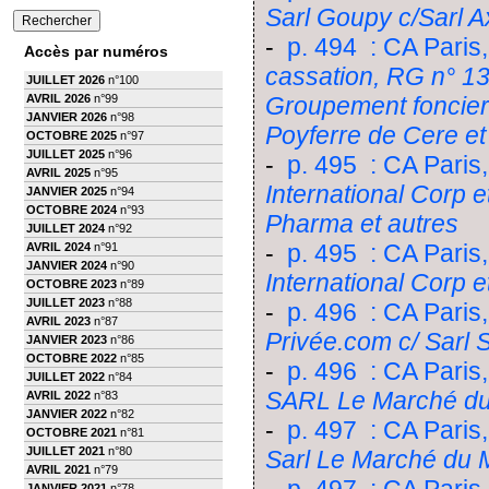
Sarl Goupy c/Sarl A
-
p. 494 : CA Paris,
Accès par numéros
cassation, RG n° 13
JUILLET 2026
n°100
AVRIL 2026
n°99
Groupement foncier
JANVIER 2026
n°98
Poyferre de Cere e
OCTOBRE 2025
n°97
JUILLET 2025
n°96
-
p. 495 : CA Paris,
AVRIL 2025
n°95
International Corp e
JANVIER 2025
n°94
OCTOBRE 2024
n°93
Pharma et autres
JUILLET 2024
n°92
-
p. 495 : CA Paris,
AVRIL 2024
n°91
JANVIER 2024
n°90
International Corp 
OCTOBRE 2023
n°89
JUILLET 2023
n°88
-
p. 496 : CA Paris
AVRIL 2023
n°87
Privée.com c/ Sarl
JANVIER 2023
n°86
OCTOBRE 2022
n°85
-
p. 496 : CA Paris,
JUILLET 2022
n°84
SARL Le Marché d
AVRIL 2022
n°83
JANVIER 2022
n°82
-
p. 497 : CA Paris,
OCTOBRE 2021
n°81
JUILLET 2021
n°80
Sarl Le Marché du 
AVRIL 2021
n°79
JANVIER 2021
n°78