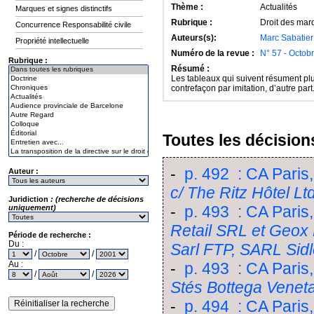
Thème :
Actualités
Marques et signes distinctifs
Rubrique :
Droit des marq
Concurrence Responsabilité civile
Auteurs(s):
Marc Sabatier
Propriété intellectuelle
Numéro de la revue :
N° 57 - Octob
Rubrique :
Résumé :
Les tableaux qui suivent résument plu
contrefaçon par imitation, d’autre part
Toutes les décisions
-
p. 492 : CA Paris
Auteur :
c/ The Ritz Hôtel Ltd
Juridiction
: (recherche de décisions
-
p. 493 : CA Paris
uniquement)
Retail SRL et Geox
Période de recherche :
Du :
Sarl FTP, SARL Sid
/
/
Au :
-
p. 493 : CA Paris
/
/
Stés Bottega Veneta
-
p. 494 : CA Paris