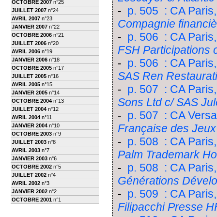
OCTOBRE 2007
n°25
-
p. 505 : CA Paris
JUILLET 2007
n°24
AVRIL 2007
n°23
Compagnie financiè
JANVIER 2007
n°22
-
p. 506 : CA Paris,
OCTOBRE 2006
n°21
JUILLET 2006
n°20
FSH Participations
AVRIL 2006
n°19
JANVIER 2006
n°18
-
p. 506 : CA Paris
OCTOBRE 2005
n°17
SAS Ren Restaurat
JUILLET 2005
n°16
AVRIL 2005
n°15
-
p. 507 : CA Paris
JANVIER 2005
n°14
Sons Ltd c/ SAS Ju
OCTOBRE 2004
n°13
JUILLET 2004
n°12
-
p. 507 : CA Versai
AVRIL 2004
n°11
Française des Jeux 
JANVIER 2004
n°10
OCTOBRE 2003
n°9
-
p. 508 : CA Paris,
JUILLET 2003
n°8
AVRIL 2003
n°7
Palm Trademark Hol
JANVIER 2003
n°6
-
p. 508 : CA Paris,
OCTOBRE 2002
n°5
JUILLET 2002
n°4
Générations Dévelop
AVRIL 2002
n°3
-
p. 509 : CA Paris,
JANVIER 2002
n°2
OCTOBRE 2001
n°1
Filipacchi Presse H