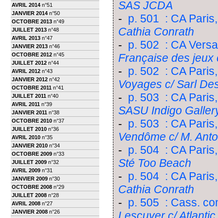
SAS JCDA
AVRIL 2014
n°51
JANVIER 2014
n°50
-
p. 501 : CA Paris,
OCTOBRE 2013
n°49
Cathia Conrath
JUILLET 2013
n°48
AVRIL 2013
n°47
-
p. 502 : CA Versai
JANVIER 2013
n°46
OCTOBRE 2012
n°45
Française des jeux c
JUILLET 2012
n°44
-
p. 502 : CA Paris
AVRIL 2012
n°43
JANVIER 2012
n°42
Voyages c/ Sarl Des
OCTOBRE 2011
n°41
-
p. 503 : CA Paris
JUILLET 2011
n°40
AVRIL 2011
n°39
SASU Indigo Gallery
JANVIER 2011
n°38
-
p. 503 : CA Paris,
OCTOBRE 2010
n°37
JUILLET 2010
n°36
Vendôme c/ M. Anto
AVRIL 2010
n°35
JANVIER 2010
n°34
-
p. 504 : CA Paris
OCTOBRE 2009
n°33
Sté Too Beach
JUILLET 2009
n°32
AVRIL 2009
n°31
-
p. 504 : CA Paris,
JANVIER 2009
n°30
Cathia Conrath
OCTOBRE 2008
n°29
JUILLET 2008
n°28
-
p. 505 : Cass. co
AVRIL 2008
n°27
JANVIER 2008
n°26
Lescuyer c/ Atlantic