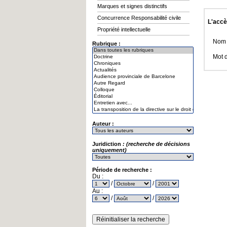
Marques et signes distinctifs
Concurrence Responsabilité civile
L'accè
Propriété intellectuelle
Nom d
Rubrique :
Mot 
Auteur :
Juridiction
: (recherche de décisions
uniquement)
Période de recherche :
Du :
/
/
Au :
/
/