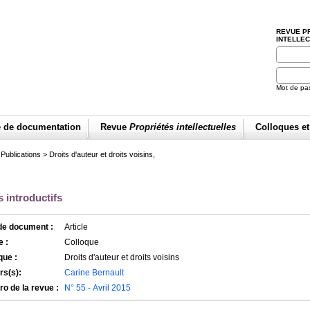
REVUE P
INTELLE
Mot de pa
e de documentation
Revue
Propriétés intellectuelles
Colloques e
>
Publications
>
Droits d'auteur et droits voisins,
 introductifs
de document :
Article
 :
Colloque
que :
Droits d'auteur et droits voisins
rs(s):
Carine Bernault
o de la revue :
N° 55 - Avril 2015