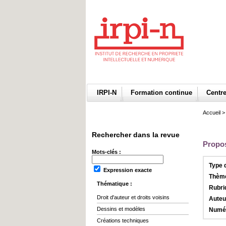
IRPI-N
Formation continue
Centr
Accueil
Rechercher dans la revue
Propos
Mots-clés :
Type 
Expression exacte
Thème
Thématique :
Rubri
Droit d'auteur et droits voisins
Auteu
Dessins et modèles
Numér
Créations techniques