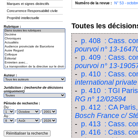
Numéro de la revue :
N° 53 - octob
Marques et signes distinctifs
Concurrence Responsabilité civile
Propriété intellectuelle
Toutes les décisions
Rubrique :
-
p. 408 : Cass. co
pourvoi n° 13-1647
-
p. 409 : Cass. co
pourvoi n° 13-1905
-
p. 410 : Cass. co
Auteur :
international privat
Juridiction
: (recherche de décisions
-
p. 410 : TGI Paris
uniquement)
RG n° 12/02594
Période de recherche :
-
p. 412 : CA Paris,
Du :
/
/
Bosch France c/ St
Au :
/
/
-
p. 413 : Cass. co
-
p. 416 : Cass. co