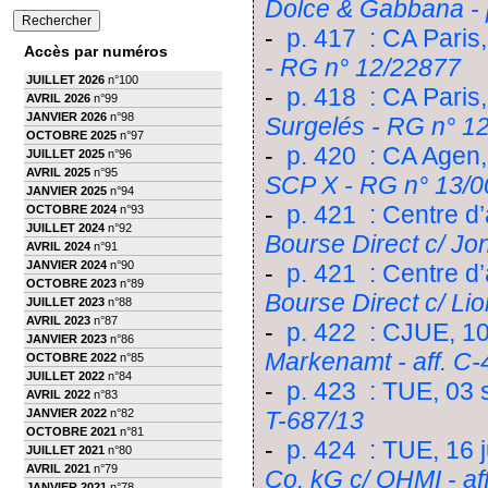
Dolce & Gabbana - 
-
p. 417 : CA Paris
Accès par numéros
- RG n° 12/22877
JUILLET 2026
n°100
-
p. 418 : CA Paris,
AVRIL 2026
n°99
JANVIER 2026
n°98
Surgelés - RG n° 1
OCTOBRE 2025
n°97
-
p. 420 : CA Agen
JUILLET 2025
n°96
AVRIL 2025
n°95
SCP X - RG n° 13/
JANVIER 2025
n°94
-
p. 421 : Centre d’
OCTOBRE 2024
n°93
JUILLET 2024
n°92
Bourse Direct c/ Jo
AVRIL 2024
n°91
JANVIER 2024
n°90
-
p. 421 : Centre d’
OCTOBRE 2023
n°89
Bourse Direct c/ Lio
JUILLET 2023
n°88
AVRIL 2023
n°87
-
p. 422 : CJUE, 10 
JANVIER 2023
n°86
Markenamt - aff. C-
OCTOBRE 2022
n°85
JUILLET 2022
n°84
-
p. 423 : TUE, 03
AVRIL 2022
n°83
JANVIER 2022
n°82
T-687/13
OCTOBRE 2021
n°81
-
p. 424 : TUE, 16 j
JUILLET 2021
n°80
AVRIL 2021
n°79
Co. kG c/ OHMI - aff
JANVIER 2021
n°78