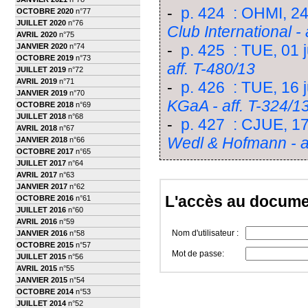
-
p. 424 : OHMI, 24
OCTOBRE 2020
n°77
JUILLET 2020
n°76
Club International - 
AVRIL 2020
n°75
-
p. 425 : TUE, 01 j
JANVIER 2020
n°74
OCTOBRE 2019
n°73
aff. T-480/13
JUILLET 2019
n°72
AVRIL 2019
n°71
-
p. 426 : TUE, 16 j
JANVIER 2019
n°70
KGaA - aff. T-324/1
OCTOBRE 2018
n°69
JUILLET 2018
n°68
-
p. 427 : CJUE, 17 
AVRIL 2018
n°67
Wedl & Hofmann - a
JANVIER 2018
n°66
OCTOBRE 2017
n°65
JUILLET 2017
n°64
AVRIL 2017
n°63
JANVIER 2017
n°62
L'accès au docume
OCTOBRE 2016
n°61
JUILLET 2016
n°60
AVRIL 2016
n°59
Nom d'utilisateur :
JANVIER 2016
n°58
OCTOBRE 2015
n°57
Mot de passe:
JUILLET 2015
n°56
AVRIL 2015
n°55
JANVIER 2015
n°54
OCTOBRE 2014
n°53
JUILLET 2014
n°52