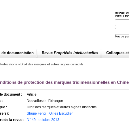
REVUE P
INTELLE
Mot de pa
e de documentation
Revue
Propriétés intellectuelles
Colloques e
>
Publications
>
Droit des marques et autres signes distinctifs,
nditions de protection des marques tridimensionnelles en Chine
de document :
Article
 :
Nouvelles de l'étranger
que :
Droit des marques et autres signes distinctifs
rs(s):
Shujie Feng
|
Gilles Escudier
o de la revue :
N° 49 - octobre 2013