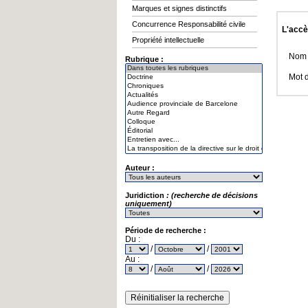
Marques et signes distinctifs
Concurrence Responsabilité civile
L'accè
Propriété intellectuelle
Nom d
Rubrique :
Mot 
Auteur :
Juridiction
: (recherche de décisions
uniquement)
Période de recherche :
Du :
/
/
Au :
/
/