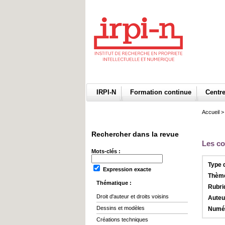
IRPI-N
Formation continue
Centr
Accueil
Rechercher dans la revue
Les co
Mots-clés :
Type 
Expression exacte
Thème
Thématique :
Rubri
Droit d'auteur et droits voisins
Auteu
Dessins et modèles
Numér
Créations techniques