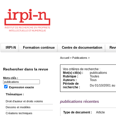
IRPI-N
Formation continue
Centre de documentation
Re
Accueil
>
Publications
>
Rechercher dans la revue
Vos critères de recherche :
Mot(s) clé(s) :
publications
Rubrique :
Toutes
Mots-clés :
Auteurs :
Tous
Période de
Du 01/10/2001 au
recherche :
Expression exacte
Thématique :
publications
récentes
Droit d'auteur et droits voisins
Dessins et modèles
Type de document :
Article
Créations techniques