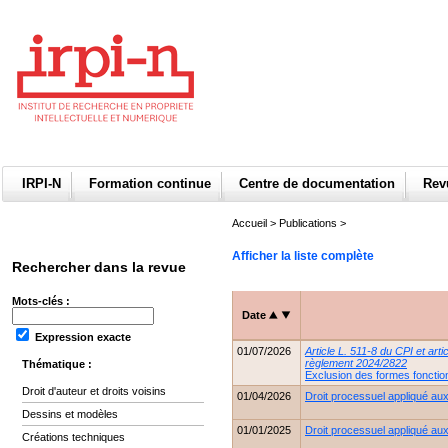
IRPI-N
Formation continue
Centre de documentation
Re
Accueil
>
Publications
>
Afficher la liste complète
Rechercher dans la revue
Mots-clés :
Date
Expression exacte
01/07/2026
Article L. 511-8 du CPI et art
règlement 2024/2822
Thématique :
Exclusion des formes fonction
Droit d'auteur et droits voisins
01/04/2026
Droit processuel appliqué aux 
Dessins et modèles
01/01/2025
Droit processuel appliqué aux 
Créations techniques