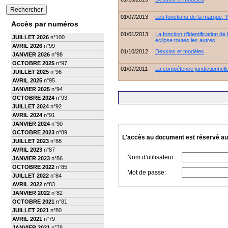
01/07/2013
Les fonctions de la marque, 
Accès par numéros
01/01/2013
La fonction d’identification de
JUILLET 2026
n°100
éclipse toutes les autres
AVRIL 2026
n°99
01/10/2012
Dessins et modèles
JANVIER 2026
n°98
OCTOBRE 2025
n°97
01/07/2011
La compétence juridictionnel
JUILLET 2025
n°96
AVRIL 2025
n°95
JANVIER 2025
n°94
OCTOBRE 2024
n°93
JUILLET 2024
n°92
AVRIL 2024
n°91
JANVIER 2024
n°90
OCTOBRE 2023
n°89
L'accès au document est réservé a
JUILLET 2023
n°88
AVRIL 2023
n°87
Nom d'utilisateur :
JANVIER 2023
n°86
OCTOBRE 2022
n°85
Mot de passe:
JUILLET 2022
n°84
AVRIL 2022
n°83
JANVIER 2022
n°82
OCTOBRE 2021
n°81
JUILLET 2021
n°80
AVRIL 2021
n°79
JANVIER 2021
n°78