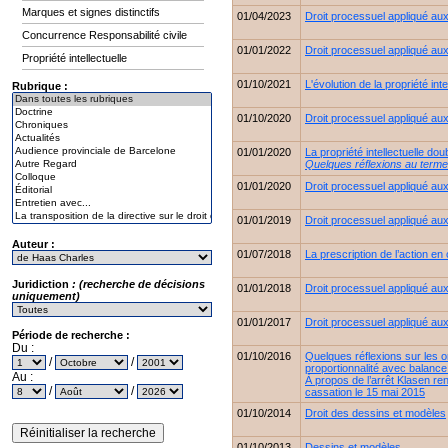
Marques et signes distinctifs
01/04/2023
Droit processuel appliqué aux 
Concurrence Responsabilité civile
01/01/2022
Droit processuel appliqué aux 
Propriété intellectuelle
01/10/2021
L'évolution de la propriété int
Rubrique :
01/10/2020
Droit processuel appliqué aux 
01/01/2020
La propriété intellectuelle do
Quelques réflexions au terme
01/01/2020
Droit processuel appliqué aux 
01/01/2019
Droit processuel appliqué aux 
Auteur :
01/07/2018
La prescription de l’action e
Juridiction
: (recherche de décisions
01/01/2018
Droit processuel appliqué aux 
uniquement)
01/01/2017
Droit processuel appliqué aux 
Période de recherche :
Du :
01/10/2016
Quelques réflexions sur les or
/
/
proportionnalité avec balance 
Au :
À propos de l’arrêt Klasen re
/
/
cassation le 15 mai 2015
01/10/2014
Droit des dessins et modèles
01/10/2013
Dessins et modèles