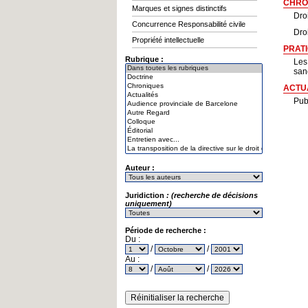
CHRO
Marques et signes distinctifs
Droi
Concurrence Responsabilité civile
Dro
Propriété intellectuelle
PRAT
Rubrique :
Les
san
ACTU
Pub
Auteur :
Juridiction
: (recherche de décisions
uniquement)
Période de recherche :
Du :
/
/
Au :
/
/