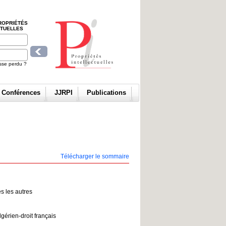
ROPRIÉTÉS
CTUELLES
sse perdu ?
t Conférences
JJRPI
Publications
Télécharger le sommaire
es les autres
lgérien-droit français