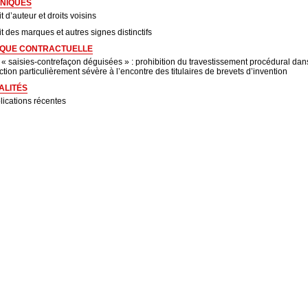
NIQUES
t d’auteur et droits voisins
it des marques et autres signes distinctifs
IQUE CONTRACTUELLE
 « saisies-contrefaçon déguisées » : prohibition du travestissement procédural dans
ction particulièrement sévère à l’encontre des titulaires de brevets d’invention
ALITÉS
lications récentes