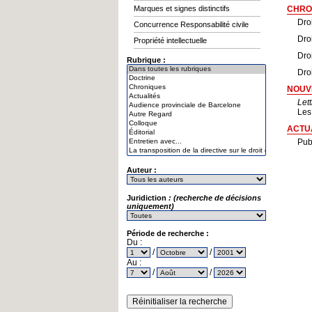
Marques et signes distinctifs
CHRO
Droi
Concurrence Responsabilité civile
Dro
Propriété intellectuelle
Dro
Rubrique :
Dro
NOUV
Let
Les
ACTU
Pub
Auteur :
Juridiction
: (recherche de décisions
uniquement)
Période de recherche :
Du :
/
/
Au :
/
/