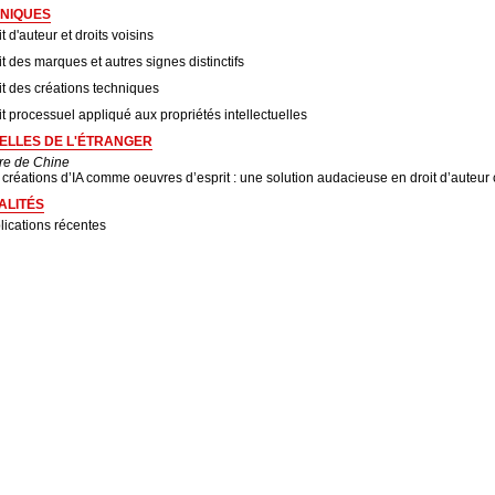
NIQUES
t d'auteur et droits voisins
it des marques et autres signes distinctifs
it des créations techniques
it processuel appliqué aux propriétés intellectuelles
ELLES DE L'ÉTRANGER
tre de Chine
 créations d’IA comme oeuvres d’esprit : une solution audacieuse en droit d’auteur 
ALITÉS
lications récentes