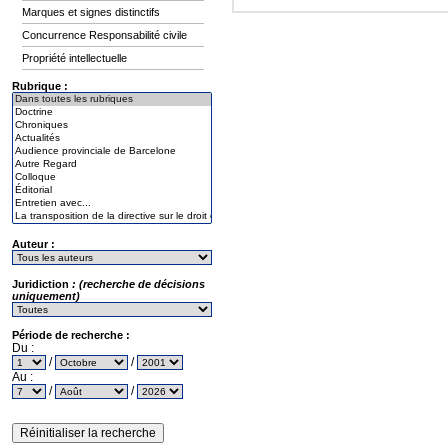
Marques et signes distinctifs
Concurrence Responsabilité civile
Propriété intellectuelle
Rubrique :
Auteur :
Juridiction
: (recherche de décisions
uniquement)
Période de recherche :
Du :
/
/
Au :
/
/