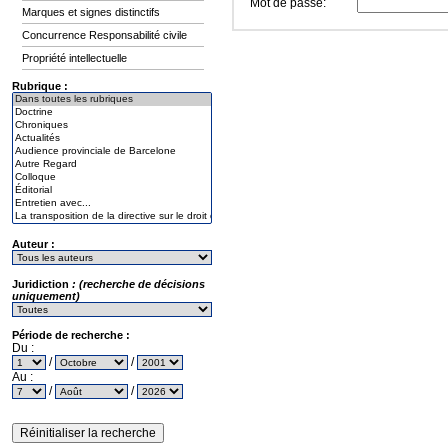
Mot de passe:
Marques et signes distinctifs
Concurrence Responsabilité civile
Propriété intellectuelle
Rubrique :
Auteur :
Juridiction
: (recherche de décisions
uniquement)
Période de recherche :
Du :
/
/
Au :
/
/