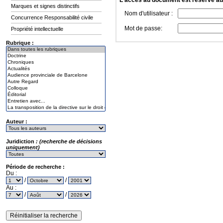
L'accès au document est réservé a
Marques et signes distinctifs
Nom d'utilisateur :
Concurrence Responsabilité civile
Mot de passe:
Propriété intellectuelle
Rubrique :
Auteur :
Juridiction
: (recherche de décisions
uniquement)
Période de recherche :
Du :
/
/
Au :
/
/