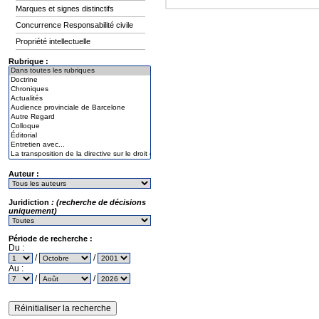
Marques et signes distinctifs
Concurrence Responsabilité civile
Propriété intellectuelle
Rubrique :
Auteur :
Juridiction
: (recherche de décisions
uniquement)
Période de recherche :
Du :
/
/
Au :
/
/