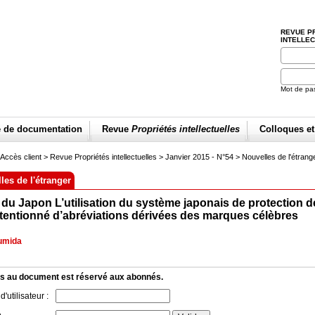
REVUE P
INTELLE
Mot de pa
e de documentation
Revue
Propriétés intellectuelles
Colloques e
Accès client
> Revue Propriétés intellectuelles >
Janvier 2015 - N°54
>
Nouvelles de l'étrang
les de l'étranger
e du Japon L’utilisation du système japonais de protection 
ntentionné d’abréviations dérivées des marques célèbres
Sumida
s au document est réservé aux abonnés.
'utilisateur :