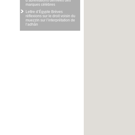
d’abréviations dérivées des
marques célèbres
Lettre d’Égypte Brèves
réflexions sur le droit voisin du
muezzin sur l’interprétation de
l’adhân