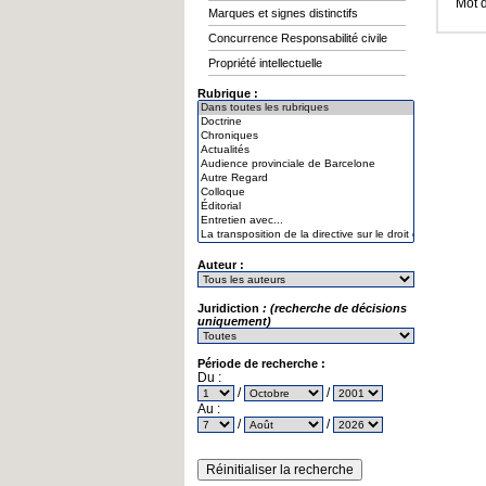
Mot 
Marques et signes distinctifs
Concurrence Responsabilité civile
Propriété intellectuelle
Rubrique :
Auteur :
Juridiction
: (recherche de décisions
uniquement)
Période de recherche :
Du :
/
/
Au :
/
/