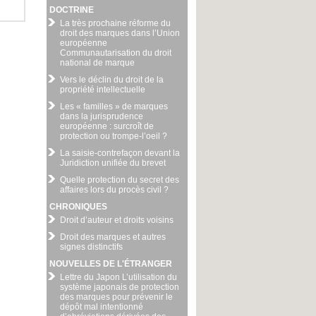
DOCTRINE
La très prochaine réforme du
droit des marques dans l’Union
européenne
Communautarisation du droit
national de marque
Vers le déclin du droit de la
propriété intellectuelle
Les « familles » de marques
dans la jurisprudence
européenne : surcroît de
protection ou trompe-l’oeil ?
La saisie-contrefaçon devant la
Juridiction unifiée du brevet
Quelle protection du secret des
affaires lors du procès civil ?
CHRONIQUES
Droit d’auteur et droits voisins
Droit des marques et autres
signes distinctifs
NOUVELLES DE L'ÉTRANGER
Lettre du Japon L’utilisation du
système japonais de protection
des marques pour prévenir le
dépôt mal intentionné