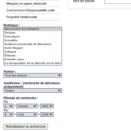
Mot de passe:
Marques et signes distinctifs
Concurrence Responsabilité civile
Propriété intellectuelle
Rubrique :
Auteur :
Juridiction
: (recherche de décisions
uniquement)
Période de recherche :
Du :
/
/
Au :
/
/