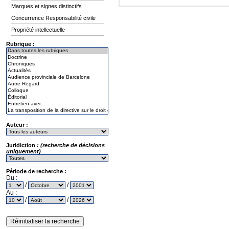
Marques et signes distinctifs
Concurrence Responsabilité civile
Propriété intellectuelle
Rubrique :
Auteur :
Juridiction
: (recherche de décisions
uniquement)
Période de recherche :
Du :
/
/
Au :
/
/