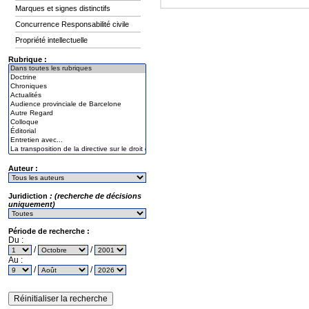
Marques et signes distinctifs
Concurrence Responsabilité civile
Propriété intellectuelle
Rubrique :
Auteur :
Juridiction
: (recherche de décisions
uniquement)
Période de recherche :
Du :
/
/
Au :
/
/