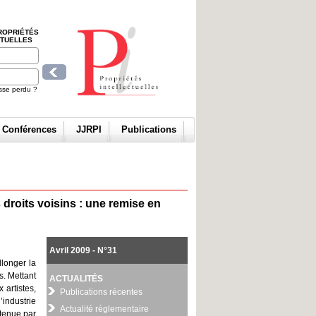
ROPRIÉTÉS
CTUELLES
sse perdu ?
t Conférences
JJRPI
Publications
 droits voisins : une remise en
Avril 2009 - N°31
longer la
s. Mettant
ACTUALITÉS
 artistes,
Publications récentes
’industrie
Actualité réglementaire
tenue par