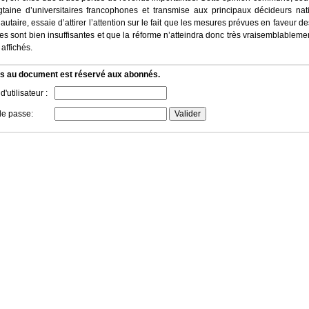
gtaine d’universitaires francophones et transmise aux principaux décideurs nat
taire, essaie d’attirer l’attention sur le fait que les mesures prévues en faveur des
tes sont bien insuffisantes et que la réforme n’atteindra donc très vraisemblableme
 affichés.
s au document est réservé aux abonnés.
'utilisateur :
de passe: