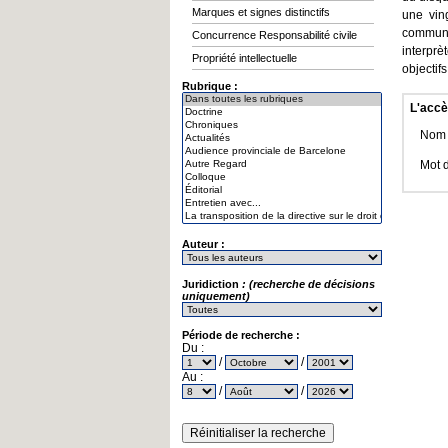
Marques et signes distinctifs
une vin
communau
Concurrence Responsabilité civile
interprè
Propriété intellectuelle
objectifs
Rubrique :
L'accè
Nom d
Mot 
Auteur :
Juridiction
: (recherche de décisions
uniquement)
Période de recherche :
Du :
/
/
Au :
/
/