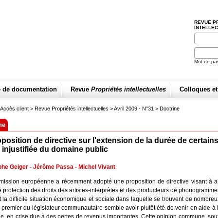
REVUE P
INTELLE
Mot de pa
e de documentation
Revue
Propriétés intellectuelles
Colloques e
Accès client
> Revue Propriétés intellectuelles >
Avril 2009 - N°31
>
Doctrine
ne
position de directive sur l'extension de la durée de certains
injustifiée du domaine public
phe Geiger
-
Jérôme Passa
-
Michel Vivant
ission européenne a récemment adopté une proposition de directive visant à al
 protection des droits des artistes-interprètes et des producteurs de phonogramme
 la difficile situation économique et sociale dans laquelle se trouvent de nombreux
if premier du législateur communautaire semble avoir plutôt été de venir en aide à l
e, en crise due à des pertes de revenus importantes. Cette opinion commune, sou