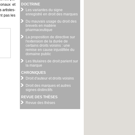
DOCTRINE
ionaux et
 artistes-
Les variantes du signe
enregistré en droit des marques
nt pas les
Du mauvais usage du droit des
brevets en matière
pharmaceutique
La proposition de directive sur
l'extension de la durée de
certains droits voisins : une
remise en cause injustifiée du
domaine public
Les titulaires de droit parient sur
la marque
CHRONIQUES
Droit d'auteur et droits voisins
Droit des marques et autres
signes distinctifs
REVUE DES THÈSES
Revue des thèses