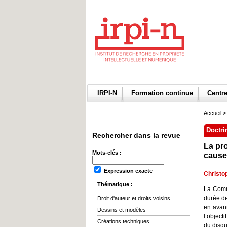
IRPI-N
Formation continue
Centr
Accueil
>
Doctri
Rechercher dans la revue
La pro
Mots-clés :
cause 
Expression exacte
Christo
Thématique :
La Comm
durée de
Droit d'auteur et droits voisins
en avant
Dessins et modèles
l’object
Créations techniques
du disqu