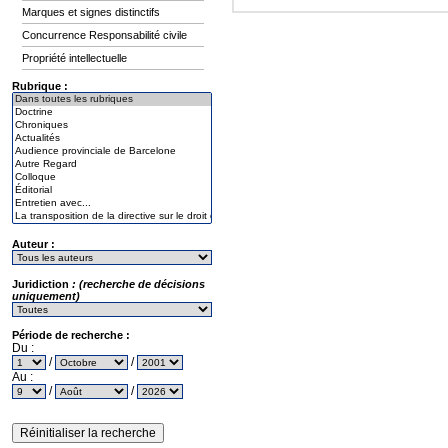
Marques et signes distinctifs
Concurrence Responsabilité civile
Propriété intellectuelle
Rubrique :
Auteur :
Juridiction
: (recherche de décisions
uniquement)
Période de recherche :
Du :
/
/
Au :
/
/