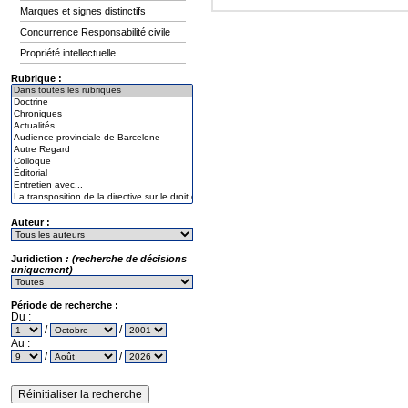
Marques et signes distinctifs
Concurrence Responsabilité civile
Propriété intellectuelle
Rubrique :
Auteur :
Juridiction
: (recherche de décisions
uniquement)
Période de recherche :
Du :
/
/
Au :
/
/