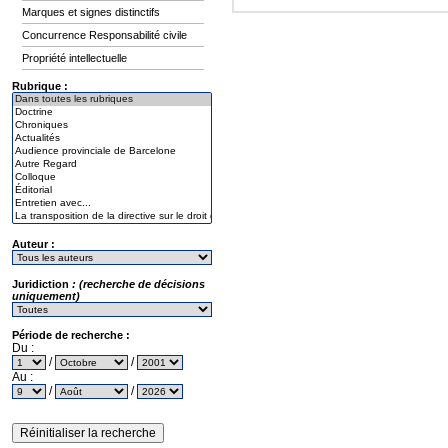
Marques et signes distinctifs
Concurrence Responsabilité civile
Propriété intellectuelle
Rubrique :
Auteur :
Juridiction
: (recherche de décisions
uniquement)
Période de recherche :
Du :
/
/
Au :
/
/