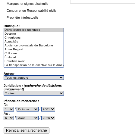
Marques et signes distinctifs
Concurrence Responsabilité civile
Propriété intellectuelle
Rubrique :
Auteur :
Juridiction
: (recherche de décisions
uniquement)
Période de recherche :
Du :
/
/
Au :
/
/