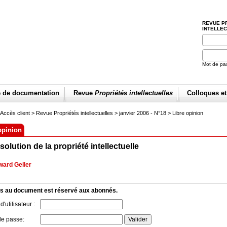
REVUE P
INTELLE
Mot de pa
e de documentation
Revue
Propriétés intellectuelles
Colloques e
Accès client
> Revue Propriétés intellectuelles >
janvier 2006 - N°18
>
Libre opinion
opinion
solution de la propriété intellectuelle
ward Geller
s au document est réservé aux abonnés.
'utilisateur :
de passe: