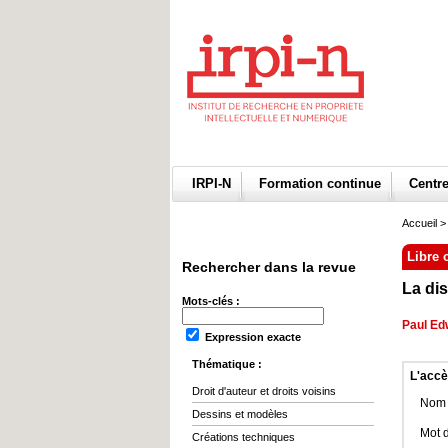
IRPI-N
Formation continue
Centr
Accueil
>
Libre 
Rechercher dans la revue
La dis
Mots-clés :
Paul Ed
Expression exacte
Thématique :
L'accè
Droit d'auteur et droits voisins
Nom d
Dessins et modèles
Mot 
Créations techniques