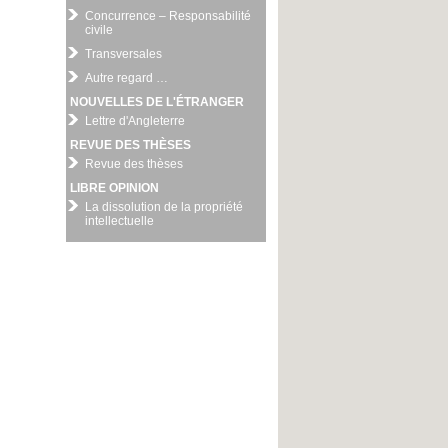
Concurrence – Responsabilité
civile
Transversales
Autre regard …
NOUVELLES DE L'ÉTRANGER
Lettre d'Angleterre
REVUE DES THÈSES
Revue des thèses
LIBRE OPINION
La dissolution de la propriété
intellectuelle