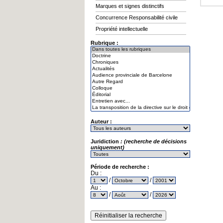
Marques et signes distinctifs
Concurrence Responsabilité civile
Propriété intellectuelle
Rubrique :
Auteur :
Juridiction
: (recherche de décisions
uniquement)
Période de recherche :
Du :
/
/
Au :
/
/