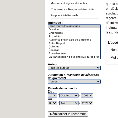
Marques et signes distinctifs
que la c
en décla
Concurrence Responsabilité civile
surchar
Propriété intellectuelle
reçoive
Rubrique :
définiti
indiquan
les juri
L'accè
Nom d
Mot 
Auteur :
Juridiction
: (recherche de décisions
uniquement)
Période de recherche :
Du :
/
/
Au :
/
/