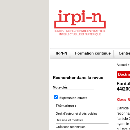
IRPI-N
Formation continue
Centr
Accueil
>
Doctri
Rechercher dans la revue
Faut-i
Mots-clés :
44/200
Expression exacte
Klaus G
Thématique :
L’artic
reconna
Droit d'auteur et droits voisins
l’articl
Dessins et modèles
ayant le
Créations techniques
d’États 