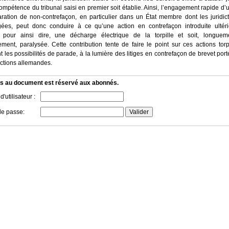
ompétence du tribunal saisi en premier soit établie. Ainsi, l’engagement rapide d’
ration de non-contrefaçon, en particulier dans un État membre dont les juridict
gées, peut donc conduire à ce qu’une action en contrefaçon introduite ultér
, pour ainsi dire, une décharge électrique de la torpille et soit, longuem
vement, paralysée. Cette contribution tente de faire le point sur ces actions torp
t les possibilités de parade, à la lumière des litiges en contrefaçon de brevet por
dictions allemandes.
s au document est réservé aux abonnés.
'utilisateur :
de passe: