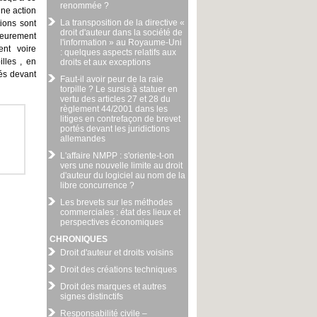
renommée ?
une action
La transposition de la directive «
ions sont
droit d'auteur dans la société de
ieurement
l'information » au Royaume-Uni
ent voire
: quelques aspects relatifs aux
illes , en
droits et aux exceptions
tés devant
Faut-il avoir peur de la raie
torpille ? Le sursis à statuer en
vertu des articles 27 et 28 du
règlement 44/2001 dans les
litiges en contrefaçon de brevet
portés devant les juridictions
allemandes
L'affaire NMPP : s'oriente-t-on
vers une nouvelle limite au droit
d'auteur du logiciel au nom de la
libre concurrence ?
Les brevets sur les méthodes
commerciales : état des lieux et
perspectives économiques
CHRONIQUES
Droit d'auteur et droits voisins
Droit des créations techniques
Droit des marques et autres
signes distinctifs
Responsabilité civile –