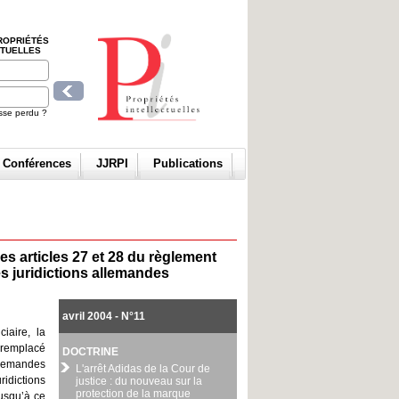
ROPRIÉTÉS
CTUELLES
sse perdu ?
t Conférences
JJRPI
Publications
 des articles 27 et 28 du règlement
es juridictions allemandes
avril 2004 - N°11
iaire, la
 remplacé
DOCTRINE
s demandes
L'arrêt Adidas de la Cour de
ridictions
justice : du nouveau sur la
protection de la marque
jusqu’à ce