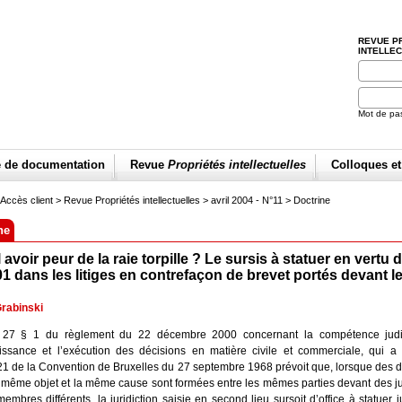
REVUE P
INTELLE
Mot de pa
e de documentation
Revue
Propriétés intellectuelles
Colloques e
Accès client
> Revue Propriétés intellectuelles >
avril 2004 - N°11
>
Doctrine
ne
l avoir peur de la raie torpille ? Le sursis à statuer en vertu
1 dans les litiges en contrefaçon de brevet portés devant l
rabinski
le 27 § 1 du règlement du 22 décembre 2000 concernant la compétence judic
issance et l’exécution des décisions en matière civile et commerciale, qui a
e 21 de la Convention de Bruxelles du 27 septembre 1968 prévoit que, lorsque de
 même objet et la même cause sont formées entre les mêmes parties devant des ju
membres différents, la juridiction saisie en second lieu sursoit d’office à statuer 