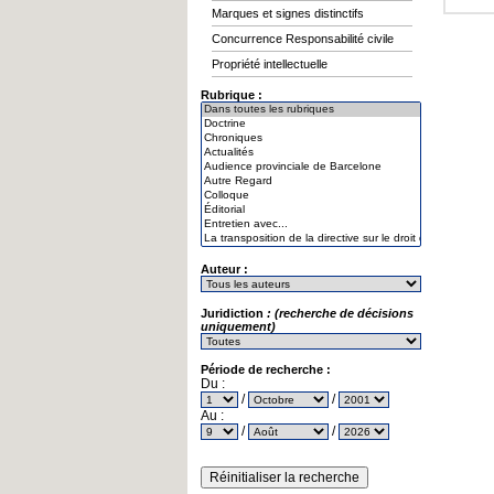
Marques et signes distinctifs
Concurrence Responsabilité civile
Propriété intellectuelle
Rubrique :
Auteur :
Juridiction
: (recherche de décisions
uniquement)
Période de recherche :
Du :
/
/
Au :
/
/