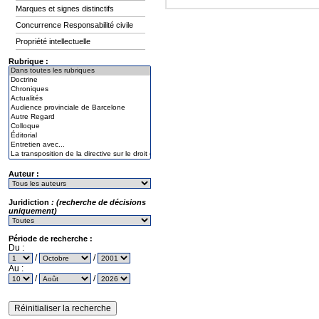
Marques et signes distinctifs
Concurrence Responsabilité civile
Propriété intellectuelle
Rubrique :
Auteur :
Juridiction
: (recherche de décisions
uniquement)
Période de recherche :
Du :
/
/
Au :
/
/