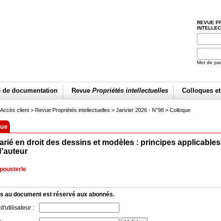
REVUE P
INTELLE
Mot de pa
e de documentation
Revue
Propriétés intellectuelles
Colloques e
Accès client
> Revue Propriétés intellectuelles >
Janvier 2026 - N°98
>
Colloque
que
arié en droit des dessins et modèles : principes applicables
d’auteur
pousterle
s au document est réservé aux abonnés.
'utilisateur :