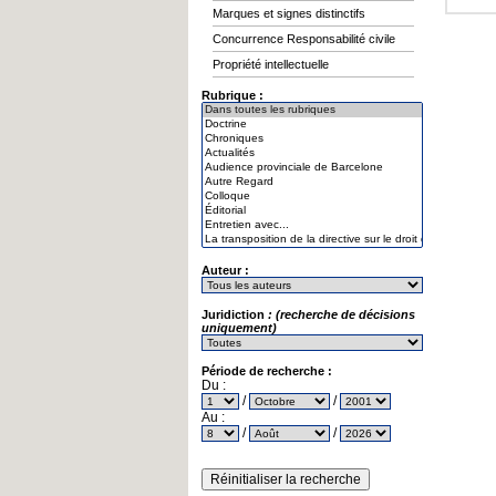
Marques et signes distinctifs
Concurrence Responsabilité civile
Propriété intellectuelle
Rubrique :
Auteur :
Juridiction
: (recherche de décisions
uniquement)
Période de recherche :
Du :
/
/
Au :
/
/