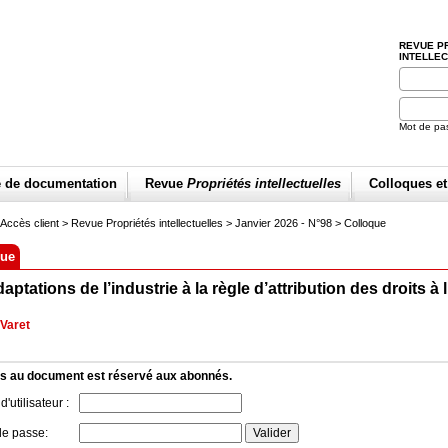
REVUE P
INTELLE
Mot de pa
e de documentation
Revue
Propriétés intellectuelles
Colloques e
Accès client
> Revue Propriétés intellectuelles >
Janvier 2026 - N°98
>
Colloque
que
aptations de l’industrie à la règle d’attribution des droits à 
 Varet
s au document est réservé aux abonnés.
'utilisateur :
de passe: