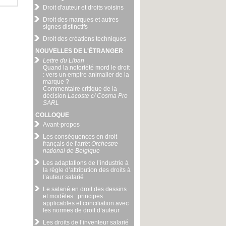
Droit d'auteur et droits voisins
Droit des marques et autres
signes distinctifs
Droit des créations techniques
NOUVELLES DE L'ÉTRANGER
Lettre du Liban
Quand la notoriété mord le droit
: vers un empire animalier de la
marque ?
Commentaire critique de la
décision
Lacoste c/ Cosma Pro
SARL
COLLOQUE
Avant-propos
Les conséquences en droit
français de l'arrêt
Orchestre
national de Belgique
Les adaptations de l’industrie à
la règle d’attribution des droits à
l’auteur salarié
Le salarié en droit des dessins
et modèles : principes
applicables et conciliation avec
les normes de droit d’auteur
Les droits de l’inventeur salarié