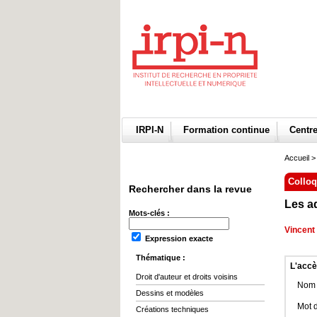
IRPI-N
Formation continue
Centr
Accueil
>
Collo
Rechercher dans la revue
Les ad
Mots-clés :
Vincent
Expression exacte
Thématique :
L'accè
Droit d'auteur et droits voisins
Nom d
Dessins et modèles
Mot 
Créations techniques