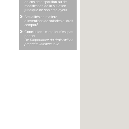
en cas de disparition ou de
modification de la situation
juridique de son employeur
Actualités en matière
d’inventions de salariés et droit
comparé
Conclusion : compiler n'est pas
penser
De l'importance du droit civil en
propriété intellectuelle