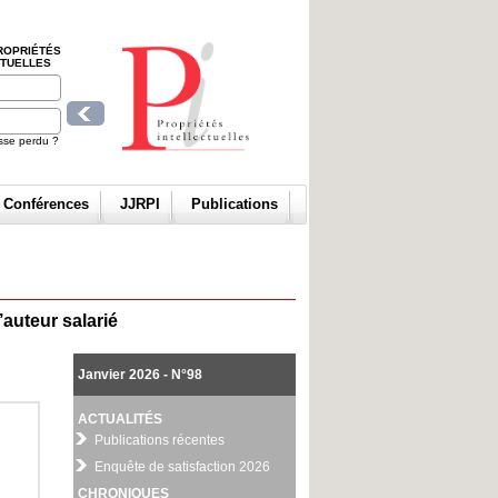
ROPRIÉTÉS
CTUELLES
sse perdu ?
t Conférences
JJRPI
Publications
l’auteur salarié
Janvier 2026 - N°98
ACTUALITÉS
Publications récentes
Enquête de satisfaction 2026
CHRONIQUES