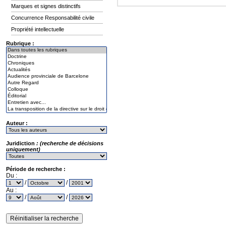
Marques et signes distinctifs
Concurrence Responsabilité civile
Propriété intellectuelle
Rubrique :
Auteur :
Juridiction
: (recherche de décisions
uniquement)
Période de recherche :
Du :
/
/
Au :
/
/