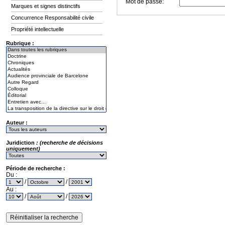
Mot de passe:
Marques et signes distinctifs
Concurrence Responsabilité civile
Propriété intellectuelle
Rubrique :
Auteur :
Juridiction
: (recherche de décisions
uniquement)
Période de recherche :
Du :
/
/
Au :
/
/