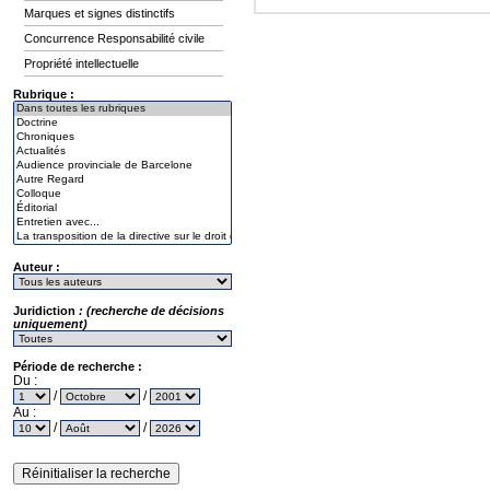
Marques et signes distinctifs
Concurrence Responsabilité civile
Propriété intellectuelle
Rubrique :
Auteur :
Juridiction
: (recherche de décisions
uniquement)
Période de recherche :
Du :
/
/
Au :
/
/