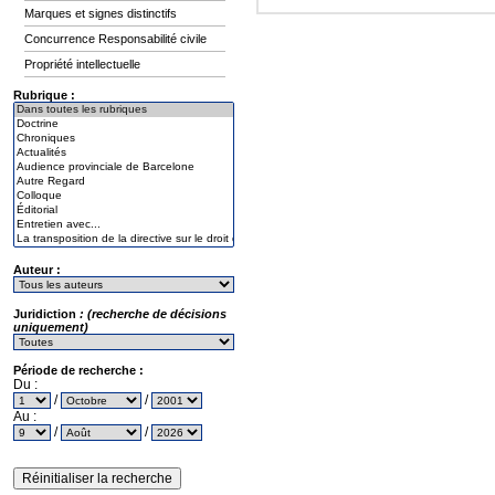
Marques et signes distinctifs
Concurrence Responsabilité civile
Propriété intellectuelle
Rubrique :
Auteur :
Juridiction
: (recherche de décisions
uniquement)
Période de recherche :
Du :
/
/
Au :
/
/