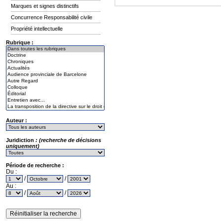
Marques et signes distinctifs
Concurrence Responsabilité civile
Propriété intellectuelle
Rubrique :
Auteur :
Juridiction
: (recherche de décisions
uniquement)
Période de recherche :
Du :
/
/
Au :
/
/