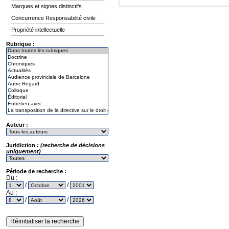
Marques et signes distinctifs
Concurrence Responsabilité civile
Propriété intellectuelle
Rubrique :
Auteur :
Juridiction
: (recherche de décisions
uniquement)
Période de recherche :
Du :
/
/
Au :
/
/