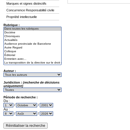
Marques et signes distinctifs
Concurrence Responsabilité civile
Propriété intellectuelle
Rubrique :
Auteur :
Juridiction
: (recherche de décisions
uniquement)
Période de recherche :
Du :
/
/
Au :
/
/