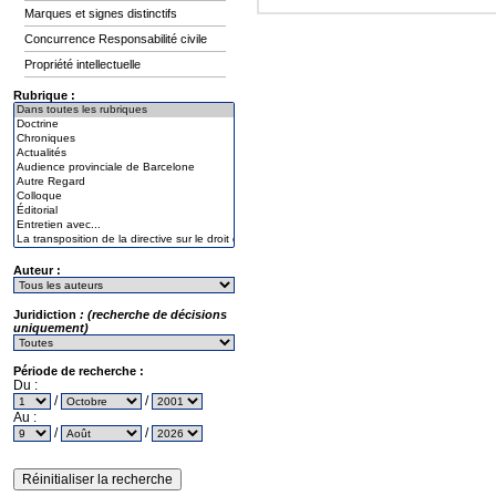
Marques et signes distinctifs
Concurrence Responsabilité civile
Propriété intellectuelle
Rubrique :
Auteur :
Juridiction
: (recherche de décisions
uniquement)
Période de recherche :
Du :
/
/
Au :
/
/