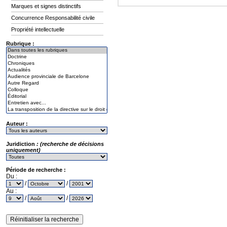
Marques et signes distinctifs
Concurrence Responsabilité civile
Propriété intellectuelle
Rubrique :
Auteur :
Juridiction
: (recherche de décisions
uniquement)
Période de recherche :
Du :
/
/
Au :
/
/