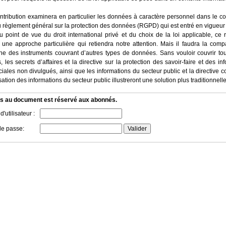
ntribution examinera en particulier les données à caractère personnel dans le c
règlement général sur la protection des données (RGPD) qui est entré en vigueur
 point de vue du droit international privé et du choix de la loi applicable, ce
une approche particulière qui retiendra notre attention. Mais il faudra la comp
he des instruments couvrant d’autres types de données. Sans vouloir couvrir tou
 les secrets d’affaires et la directive sur la protection des savoir-faire et des in
ales non divulgués, ainsi que les informations du secteur public et la directive 
isation des informations du secteur public illustreront une solution plus traditionnelle
s au document est réservé aux abonnés.
'utilisateur :
de passe: