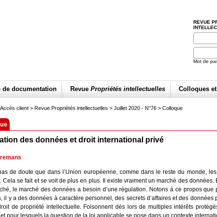
REVUE P
INTELLE
Mot de pa
e de documentation
Revue
Propriétés intellectuelles
Colloques e
Accès client
> Revue Propriétés intellectuelles >
Juillet 2020 - N°76
>
Colloque
que
ation des données et droit international privé
rremans
a pas de doute que dans l’Union européenne, comme dans le reste du monde, le
t. Cela se fait et se voit de plus en plus. Il existe vraiment un marché des données
rché, le marché des données a besoin d’une régulation. Notons à ce propos que 
 il y a des données à caractère personnel, des secrets d’affaires et des données
roit de propriété intellectuelle. Foisonnent dès lors de multiples intérêts protégé
 et pour lesquels la question de la loi applicable se pose dans un contexte internati