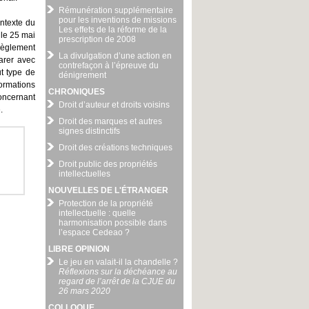
Rémunération supplémentaire
pour les inventions de missions
ontexte du
Les effets de la réforme de la
 le 25 mai
prescription de 2008
 règlement
La divulgation d’une action en
arer avec
contrefaçon à l’épreuve du
t type de
dénigrement
formations
CHRONIQUES
concernant
Droit d’auteur et droits voisins
.
Droit des marques et autres
signes distinctifs
Droit des créations techniques
Droit public des propriétés
intellectuelles
NOUVELLES DE L'ÉTRANGER
Protection de la propriété
intellectuelle : quelle
harmonisation possible dans
l’espace Cedeao ?
LIBRE OPINION
Le jeu en valait-il la chandelle ?
Réflexions sur la déchéance au
regard de l’arrêt de la CJUE du
26 mars 2020
COLLOQUE