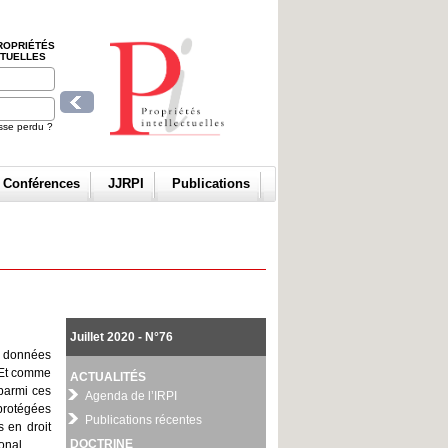
ROPRIÉTÉS
CTUELLES
sse perdu ?
t Conférences
JJRPI
Publications
Juillet 2020 - N°76
s données
. Et comme
ACTUALITÉS
parmi ces
Agenda de l’IRPI
 protégées
Publications récentes
s en droit
DOCTRINE
onal.