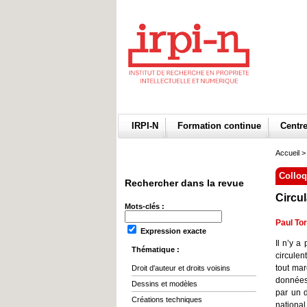
IRPI-N
Formation continue
Centr
Accueil
>
Collo
Rechercher dans la revue
Circul
Mots-clés :
Paul To
Expression exacte
Il n’y 
Thématique :
circulen
tout ma
Droit d'auteur et droits voisins
données,
Dessins et modèles
par un d
Créations techniques
national