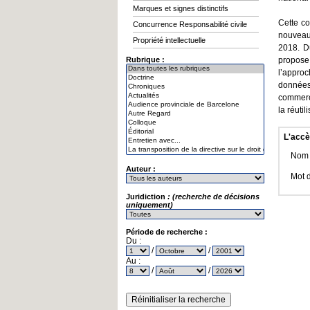
Marques et signes distinctifs
Cette co
Concurrence Responsabilité civile
nouveau 
Propriété intellectuelle
2018. Du
Rubrique :
propose 
l’approc
données,
commerci
la réutil
L'accè
Nom d
Auteur :
Mot 
Juridiction
: (recherche de décisions
uniquement)
Période de recherche :
Du :
/
/
Au :
/
/