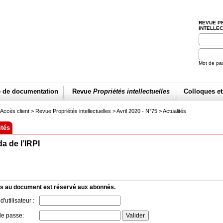
REVUE P
INTELLE
Mot de pa
e de documentation
Revue
Propriétés intellectuelles
Colloques e
Accès client
> Revue Propriétés intellectuelles >
Avril 2020 - N°75
>
Actualités
ités
a de l’IRPI
s au document est réservé aux abonnés.
'utilisateur :
de passe: