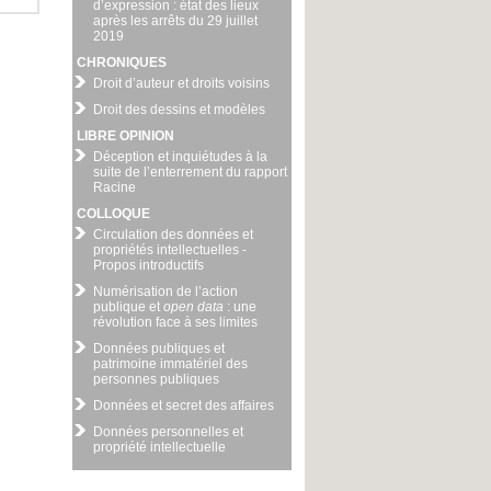
d’expression : état des lieux
après les arrêts du 29 juillet
2019
CHRONIQUES
Droit d’auteur et droits voisins
Droit des dessins et modèles
LIBRE OPINION
Déception et inquiétudes à la
suite de l’enterrement du rapport
Racine
COLLOQUE
Circulation des données et
propriétés intellectuelles -
Propos introductifs
Numérisation de l’action
publique et
open data
: une
révolution face à ses limites
Données publiques et
patrimoine immatériel des
personnes publiques
Données et secret des affaires
Données personnelles et
propriété intellectuelle