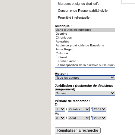
Marques et signes distinctifs
Concurrence Responsabilité civile
Propriété intellectuelle
Rubrique :
Auteur :
Juridiction
: (recherche de décisions
uniquement)
Période de recherche :
Du :
/
/
Au :
/
/