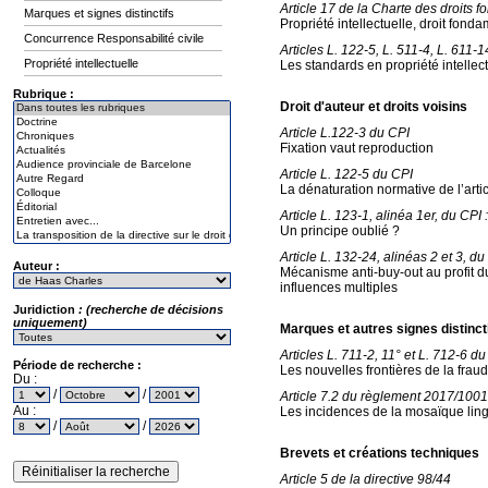
Article 17 de la Charte des droits
Marques et signes distinctifs
Propriété intellectuelle, droit fonda
Concurrence Responsabilité civile
Articles L. 122-5, L. 511-4, L. 611-1
Propriété intellectuelle
Les standards en propriété intellec
Rubrique :
Droit d'auteur et droits voisins
Article L.122-3 du CPI
Fixation vaut reproduction
Article L. 122-5 du CPI
La dénaturation normative de l’arti
Article L. 123-1, alinéa 1er, du CPI :
Un principe oublié ?
Article L. 132-24, alinéas 2 et 3, du
Auteur :
Mécanisme anti-buy-out au profit d
influences multiples
Juridiction
: (recherche de décisions
uniquement)
Marques et autres signes distinct
Articles L. 711-2, 11° et L. 712-6 d
Période de recherche :
Les nouvelles frontières de la frau
Du :
/
/
Article 7.2 du règlement 2017/10
Au :
Les incidences de la mosaïque ling
/
/
Brevets et créations techniques
Article 5 de la directive 98/44