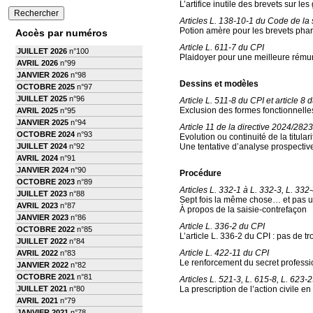
L’artifice inutile des brevets sur l
Articles L. 138-10-1 du Code de la s
Potion amère pour les brevets ph
Accès par numéros
Article L. 611-7 du CPI
JUILLET 2026
n°100
Plaidoyer pour une meilleure rémuné
AVRIL 2026
n°99
JANVIER 2026
n°98
Dessins et modèles
OCTOBRE 2025
n°97
JUILLET 2025
n°96
Article L. 511-8 du CPI et article 
Exclusion des formes fonctionnelles
AVRIL 2025
n°95
JANVIER 2025
n°94
Article 11 de la directive 2024/2823
OCTOBRE 2024
n°93
Evolution ou continuité de la titula
JUILLET 2024
n°92
Une tentative d’analyse prospectiv
AVRIL 2024
n°91
JANVIER 2024
n°90
Procédure
OCTOBRE 2023
n°89
Articles L. 332-1 à L. 332-3, L. 332
JUILLET 2023
n°88
Sept fois la même chose… et pas u
AVRIL 2023
n°87
À propos de la saisie-contrefaçon
JANVIER 2023
n°86
Article L. 336-2 du CPI
OCTOBRE 2022
n°85
L’article L. 336-2 du CPI : pas de tr
JUILLET 2022
n°84
Article L. 422-11 du CPI
AVRIL 2022
n°83
Le renforcement du secret professio
JANVIER 2022
n°82
OCTOBRE 2021
n°81
Articles L. 521-3, L. 615-8, L. 623-
JUILLET 2021
n°80
La prescription de l’action civile en
AVRIL 2021
n°79
JANVIER 2021
n°78