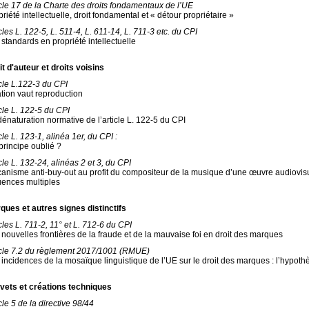
icle 17 de la Charte des droits fondamentaux de l’UE
riété intellectuelle, droit fondamental et « détour propriétaire »
cles L. 122-5, L. 511-4, L. 611-14, L. 711-3 etc. du CPI
 standards en propriété intellectuelle
it d'auteur et droits voisins
icle L.122-3 du CPI
ation vaut reproduction
icle L. 122-5 du CPI
dénaturation normative de l’article L. 122-5 du CPI
cle L. 123-1, alinéa 1er, du CPI :
principe oublié ?
cle L. 132-24, alinéas 2 et 3, du CPI
anisme anti-buy-out au profit du compositeur de la musique d’une œuvre audiovisue
luences multiples
ques et autres signes distinctifs
cles L. 711-2, 11° et L. 712-6 du CPI
 nouvelles frontières de la fraude et de la mauvaise foi en droit des marques
icle 7.2 du règlement 2017/1001 (RMUE)
 incidences de la mosaïque linguistique de l’UE sur le droit des marques : l’hypot
vets et créations techniques
cle 5 de la directive 98/44