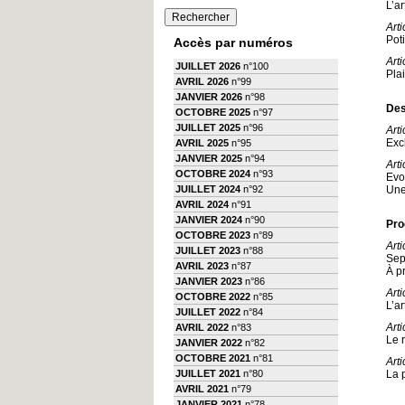
L’ar
Art
Pot
Accès par numéros
Art
JUILLET 2026
n°100
Pla
AVRIL 2026
n°99
JANVIER 2026
n°98
Des
OCTOBRE 2025
n°97
JUILLET 2025
n°96
Art
Exc
AVRIL 2025
n°95
JANVIER 2025
n°94
Art
OCTOBRE 2024
n°93
Evol
JUILLET 2024
n°92
Une
AVRIL 2024
n°91
JANVIER 2024
n°90
Pro
OCTOBRE 2023
n°89
Arti
JUILLET 2023
n°88
Sep
AVRIL 2023
n°87
À p
JANVIER 2023
n°86
Art
OCTOBRE 2022
n°85
L’ar
JUILLET 2022
n°84
Art
AVRIL 2022
n°83
Le 
JANVIER 2022
n°82
OCTOBRE 2021
n°81
Arti
JUILLET 2021
n°80
La p
AVRIL 2021
n°79
JANVIER 2021
n°78