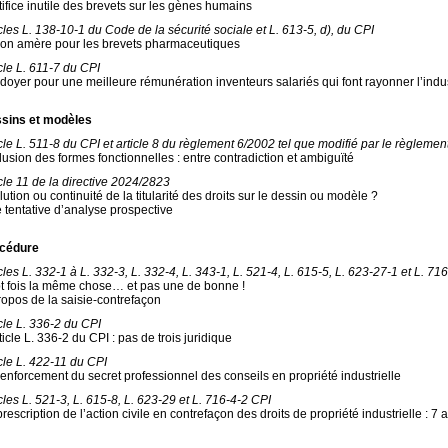
tifice inutile des brevets sur les gènes humains
icles L. 138-10-1 du Code de la sécurité sociale et L. 613-5, d), du CPI
ion amère pour les brevets pharmaceutiques
icle L. 611-7 du CPI
idoyer pour une meilleure rémunération inventeurs salariés qui font rayonner l’indu
sins et modèles
icle L. 511-8 du CPI et article 8 du règlement 6/2002 tel que modifié par le règleme
lusion des formes fonctionnelles : entre contradiction et ambiguïté
icle 11 de la directive 2024/2823
ution ou continuité de la titularité des droits sur le dessin ou modèle ?
 tentative d’analyse prospective
cédure
cles L. 332-1 à L. 332-3, L. 332-4, L. 343-1, L. 521-4, L. 615-5, L. 623-27-1 et L. 71
t fois la même chose… et pas une de bonne !
ropos de la saisie-contrefaçon
icle L. 336-2 du CPI
ticle L. 336-2 du CPI : pas de trois juridique
icle L. 422-11 du CPI
renforcement du secret professionnel des conseils en propriété industrielle
cles L. 521-3, L. 615-8, L. 623-29 et L. 716-4-2 CPI
rescription de l’action civile en contrefaçon des droits de propriété industrielle : 7 