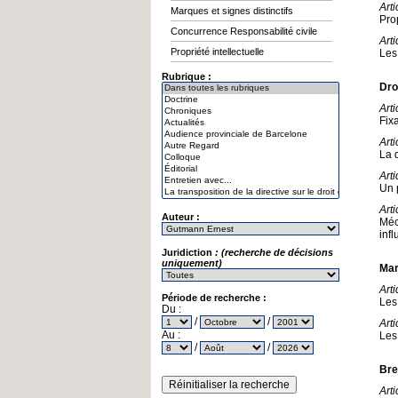
Art
Marques et signes distinctifs
Prop
Concurrence Responsabilité civile
Arti
Propriété intellectuelle
Les
Rubrique :
Dro
Art
Fix
Art
La 
Arti
Un 
Arti
Auteur :
Méc
inf
Juridiction
: (recherche de décisions
uniquement)
Mar
Arti
Période de recherche :
Les
Du :
/
/
Art
Au :
Les
/
/
Bre
Arti