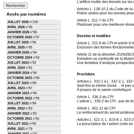
L’artifice inutile des brevets sur l
Articles L. 138-10-1 du Code de la s
Potion amère pour les brevets ph
Accès par numéros
Article L. 611-7 du CPI
JUILLET 2026
n°100
Plaidoyer pour une meilleure rémuné
AVRIL 2026
n°99
JANVIER 2026
n°98
Dessins et modèles
OCTOBRE 2025
n°97
JUILLET 2025
n°96
Article L. 511-8 du CPI et article 
Exclusion des formes fonctionnelles
AVRIL 2025
n°95
JANVIER 2025
n°94
Article 11 de la directive 2024/2823
OCTOBRE 2024
n°93
Evolution ou continuité de la titula
JUILLET 2024
n°92
Une tentative d’analyse prospectiv
AVRIL 2024
n°91
JANVIER 2024
n°90
Procédure
OCTOBRE 2023
n°89
Articles L. 332-1 à L. 332-3, L. 332
JUILLET 2023
n°88
Sept fois la même chose… et pas u
AVRIL 2023
n°87
À propos de la saisie-contrefaçon
JANVIER 2023
n°86
Article L. 336-2 du CPI
OCTOBRE 2022
n°85
L’article L. 336-2 du CPI : pas de tr
JUILLET 2022
n°84
Article L. 422-11 du CPI
AVRIL 2022
n°83
Le renforcement du secret professio
JANVIER 2022
n°82
OCTOBRE 2021
n°81
Articles L. 521-3, L. 615-8, L. 623-
JUILLET 2021
n°80
La prescription de l’action civile en
AVRIL 2021
n°79
JANVIER 2021
n°78