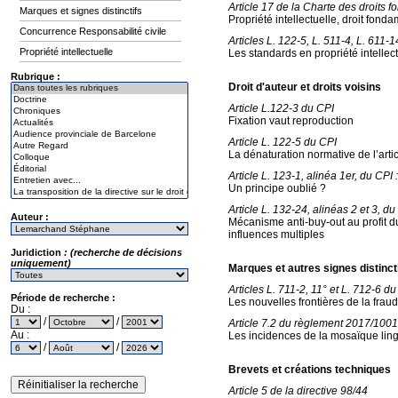
Article 17 de la Charte des droits
Marques et signes distinctifs
Propriété intellectuelle, droit fonda
Concurrence Responsabilité civile
Articles L. 122-5, L. 511-4, L. 611-1
Propriété intellectuelle
Les standards en propriété intellec
Rubrique :
Droit d'auteur et droits voisins
Article L.122-3 du CPI
Fixation vaut reproduction
Article L. 122-5 du CPI
La dénaturation normative de l’arti
Article L. 123-1, alinéa 1er, du CPI :
Un principe oublié ?
Article L. 132-24, alinéas 2 et 3, du
Auteur :
Mécanisme anti-buy-out au profit d
influences multiples
Juridiction
: (recherche de décisions
uniquement)
Marques et autres signes distinct
Articles L. 711-2, 11° et L. 712-6 d
Période de recherche :
Les nouvelles frontières de la frau
Du :
/
/
Article 7.2 du règlement 2017/10
Au :
Les incidences de la mosaïque ling
/
/
Brevets et créations techniques
Article 5 de la directive 98/44