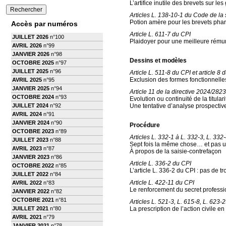
L’artifice inutile des brevets sur l
Articles L. 138-10-1 du Code de la s
Potion amère pour les brevets ph
Accès par numéros
Article L. 611-7 du CPI
JUILLET 2026
n°100
Plaidoyer pour une meilleure rémuné
AVRIL 2026
n°99
JANVIER 2026
n°98
Dessins et modèles
OCTOBRE 2025
n°97
JUILLET 2025
n°96
Article L. 511-8 du CPI et article 
Exclusion des formes fonctionnelles
AVRIL 2025
n°95
JANVIER 2025
n°94
Article 11 de la directive 2024/2823
OCTOBRE 2024
n°93
Evolution ou continuité de la titula
JUILLET 2024
n°92
Une tentative d’analyse prospectiv
AVRIL 2024
n°91
JANVIER 2024
n°90
Procédure
OCTOBRE 2023
n°89
Articles L. 332-1 à L. 332-3, L. 332
JUILLET 2023
n°88
Sept fois la même chose… et pas u
AVRIL 2023
n°87
À propos de la saisie-contrefaçon
JANVIER 2023
n°86
Article L. 336-2 du CPI
OCTOBRE 2022
n°85
L’article L. 336-2 du CPI : pas de tr
JUILLET 2022
n°84
Article L. 422-11 du CPI
AVRIL 2022
n°83
Le renforcement du secret professio
JANVIER 2022
n°82
OCTOBRE 2021
n°81
Articles L. 521-3, L. 615-8, L. 623-
JUILLET 2021
n°80
La prescription de l’action civile en
AVRIL 2021
n°79
JANVIER 2021
n°78