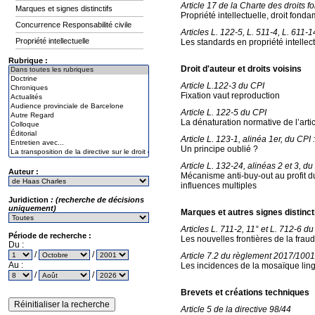
Article 17 de la Charte des droits
Marques et signes distinctifs
Propriété intellectuelle, droit fonda
Concurrence Responsabilité civile
Articles L. 122-5, L. 511-4, L. 611-1
Propriété intellectuelle
Les standards en propriété intellec
Rubrique :
Droit d'auteur et droits voisins
Article L.122-3 du CPI
Fixation vaut reproduction
Article L. 122-5 du CPI
La dénaturation normative de l’arti
Article L. 123-1, alinéa 1er, du CPI :
Un principe oublié ?
Article L. 132-24, alinéas 2 et 3, du
Auteur :
Mécanisme anti-buy-out au profit d
influences multiples
Juridiction
: (recherche de décisions
uniquement)
Marques et autres signes distinct
Articles L. 711-2, 11° et L. 712-6 d
Période de recherche :
Les nouvelles frontières de la frau
Du :
/
/
Article 7.2 du règlement 2017/10
Au :
Les incidences de la mosaïque ling
/
/
Brevets et créations techniques
Article 5 de la directive 98/44