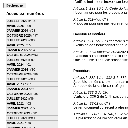
L’artifice inutile des brevets sur l
Articles L. 138-10-1 du Code de la s
Potion amère pour les brevets ph
Accès par numéros
Article L. 611-7 du CPI
JUILLET 2026
n°100
Plaidoyer pour une meilleure rémuné
AVRIL 2026
n°99
JANVIER 2026
n°98
Dessins et modèles
OCTOBRE 2025
n°97
JUILLET 2025
n°96
Article L. 511-8 du CPI et article 
Exclusion des formes fonctionnelles
AVRIL 2025
n°95
JANVIER 2025
n°94
Article 11 de la directive 2024/2823
OCTOBRE 2024
n°93
Evolution ou continuité de la titula
JUILLET 2024
n°92
Une tentative d’analyse prospectiv
AVRIL 2024
n°91
JANVIER 2024
n°90
Procédure
OCTOBRE 2023
n°89
Articles L. 332-1 à L. 332-3, L. 332
JUILLET 2023
n°88
Sept fois la même chose… et pas u
AVRIL 2023
n°87
À propos de la saisie-contrefaçon
JANVIER 2023
n°86
Article L. 336-2 du CPI
OCTOBRE 2022
n°85
L’article L. 336-2 du CPI : pas de tr
JUILLET 2022
n°84
Article L. 422-11 du CPI
AVRIL 2022
n°83
Le renforcement du secret professio
JANVIER 2022
n°82
OCTOBRE 2021
n°81
Articles L. 521-3, L. 615-8, L. 623-
JUILLET 2021
n°80
La prescription de l’action civile en
AVRIL 2021
n°79
JANVIER 2021
n°78