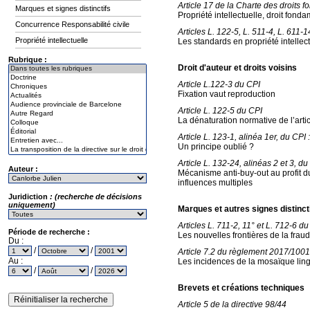
Article 17 de la Charte des droits
Marques et signes distinctifs
Propriété intellectuelle, droit fonda
Concurrence Responsabilité civile
Articles L. 122-5, L. 511-4, L. 611-1
Propriété intellectuelle
Les standards en propriété intellec
Rubrique :
Droit d'auteur et droits voisins
Article L.122-3 du CPI
Fixation vaut reproduction
Article L. 122-5 du CPI
La dénaturation normative de l’arti
Article L. 123-1, alinéa 1er, du CPI :
Un principe oublié ?
Article L. 132-24, alinéas 2 et 3, du
Auteur :
Mécanisme anti-buy-out au profit d
influences multiples
Juridiction
: (recherche de décisions
uniquement)
Marques et autres signes distinct
Articles L. 711-2, 11° et L. 712-6 d
Période de recherche :
Les nouvelles frontières de la frau
Du :
/
/
Article 7.2 du règlement 2017/10
Au :
Les incidences de la mosaïque ling
/
/
Brevets et créations techniques
Article 5 de la directive 98/44