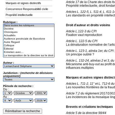
Article 17 de la Charte des droits
Marques et signes distinctifs
Propriété intellectuelle, droit fonda
Concurrence Responsabilité civile
Articles L. 122-5, L. 511-4, L. 611-1
Propriété intellectuelle
Les standards en propriété intellec
Rubrique :
Droit d'auteur et droits voisins
Article L.122-3 du CPI
Fixation vaut reproduction
Article L. 122-5 du CPI
La dénaturation normative de l’arti
Article L. 123-1, alinéa 1er, du CPI :
Un principe oublié ?
Article L. 132-24, alinéas 2 et 3, du
Auteur :
Mécanisme anti-buy-out au profit d
influences multiples
Juridiction
: (recherche de décisions
uniquement)
Marques et autres signes distinct
Articles L. 711-2, 11° et L. 712-6 d
Période de recherche :
Les nouvelles frontières de la frau
Du :
/
/
Article 7.2 du règlement 2017/10
Au :
Les incidences de la mosaïque ling
/
/
Brevets et créations techniques
Article 5 de la directive 98/44