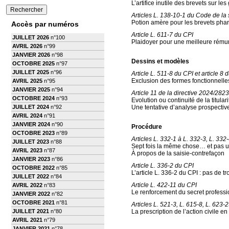
L’artifice inutile des brevets sur l
Articles L. 138-10-1 du Code de la s
Potion amère pour les brevets ph
Accès par numéros
Article L. 611-7 du CPI
JUILLET 2026
n°100
Plaidoyer pour une meilleure rémuné
AVRIL 2026
n°99
JANVIER 2026
n°98
Dessins et modèles
OCTOBRE 2025
n°97
JUILLET 2025
n°96
Article L. 511-8 du CPI et article 
Exclusion des formes fonctionnelles
AVRIL 2025
n°95
JANVIER 2025
n°94
Article 11 de la directive 2024/2823
OCTOBRE 2024
n°93
Evolution ou continuité de la titula
JUILLET 2024
n°92
Une tentative d’analyse prospectiv
AVRIL 2024
n°91
JANVIER 2024
n°90
Procédure
OCTOBRE 2023
n°89
Articles L. 332-1 à L. 332-3, L. 332
JUILLET 2023
n°88
Sept fois la même chose… et pas u
AVRIL 2023
n°87
À propos de la saisie-contrefaçon
JANVIER 2023
n°86
Article L. 336-2 du CPI
OCTOBRE 2022
n°85
L’article L. 336-2 du CPI : pas de tr
JUILLET 2022
n°84
Article L. 422-11 du CPI
AVRIL 2022
n°83
Le renforcement du secret professio
JANVIER 2022
n°82
OCTOBRE 2021
n°81
Articles L. 521-3, L. 615-8, L. 623-
JUILLET 2021
n°80
La prescription de l’action civile en
AVRIL 2021
n°79
JANVIER 2021
n°78