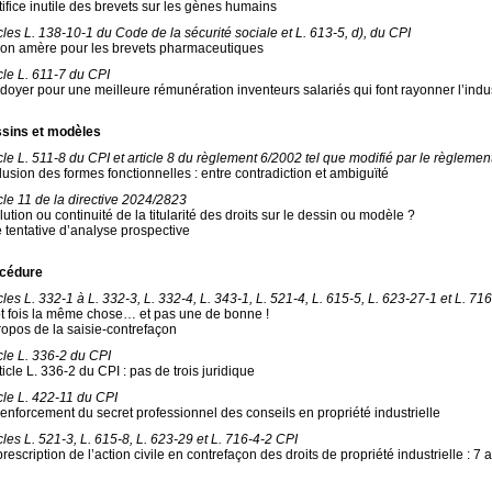
tifice inutile des brevets sur les gènes humains
icles L. 138-10-1 du Code de la sécurité sociale et L. 613-5, d), du CPI
ion amère pour les brevets pharmaceutiques
icle L. 611-7 du CPI
idoyer pour une meilleure rémunération inventeurs salariés qui font rayonner l’indu
sins et modèles
icle L. 511-8 du CPI et article 8 du règlement 6/2002 tel que modifié par le règleme
lusion des formes fonctionnelles : entre contradiction et ambiguïté
icle 11 de la directive 2024/2823
ution ou continuité de la titularité des droits sur le dessin ou modèle ?
 tentative d’analyse prospective
cédure
cles L. 332-1 à L. 332-3, L. 332-4, L. 343-1, L. 521-4, L. 615-5, L. 623-27-1 et L. 71
t fois la même chose… et pas une de bonne !
ropos de la saisie-contrefaçon
icle L. 336-2 du CPI
ticle L. 336-2 du CPI : pas de trois juridique
icle L. 422-11 du CPI
renforcement du secret professionnel des conseils en propriété industrielle
cles L. 521-3, L. 615-8, L. 623-29 et L. 716-4-2 CPI
rescription de l’action civile en contrefaçon des droits de propriété industrielle : 7 