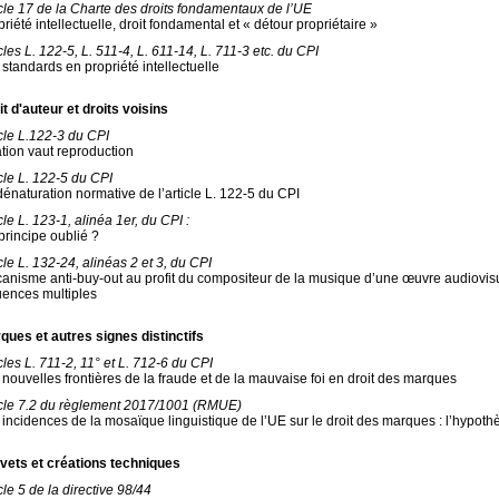
icle 17 de la Charte des droits fondamentaux de l’UE
riété intellectuelle, droit fondamental et « détour propriétaire »
cles L. 122-5, L. 511-4, L. 611-14, L. 711-3 etc. du CPI
 standards en propriété intellectuelle
it d'auteur et droits voisins
icle L.122-3 du CPI
ation vaut reproduction
icle L. 122-5 du CPI
dénaturation normative de l’article L. 122-5 du CPI
cle L. 123-1, alinéa 1er, du CPI :
principe oublié ?
cle L. 132-24, alinéas 2 et 3, du CPI
anisme anti-buy-out au profit du compositeur de la musique d’une œuvre audiovisue
luences multiples
ques et autres signes distinctifs
cles L. 711-2, 11° et L. 712-6 du CPI
 nouvelles frontières de la fraude et de la mauvaise foi en droit des marques
icle 7.2 du règlement 2017/1001 (RMUE)
 incidences de la mosaïque linguistique de l’UE sur le droit des marques : l’hypot
vets et créations techniques
cle 5 de la directive 98/44