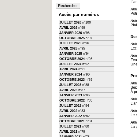
L’ar
Art
Pot
Accès par numéros
Art
JUILLET 2026
n°100
Pla
AVRIL 2026
n°99
JANVIER 2026
n°98
Des
OCTOBRE 2025
n°97
JUILLET 2025
n°96
Art
Exc
AVRIL 2025
n°95
JANVIER 2025
n°94
Art
OCTOBRE 2024
n°93
Evol
JUILLET 2024
n°92
Une
AVRIL 2024
n°91
JANVIER 2024
n°90
Pro
OCTOBRE 2023
n°89
Arti
JUILLET 2023
n°88
Sep
AVRIL 2023
n°87
À p
JANVIER 2023
n°86
Art
OCTOBRE 2022
n°85
L’ar
JUILLET 2022
n°84
Art
AVRIL 2022
n°83
Le 
JANVIER 2022
n°82
OCTOBRE 2021
n°81
Arti
JUILLET 2021
n°80
La p
AVRIL 2021
n°79
JANVIER 2021
n°78