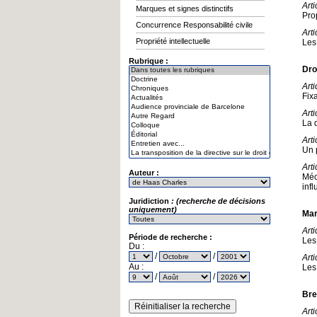
Art
Marques et signes distinctifs
Prop
Concurrence Responsabilité civile
Arti
Propriété intellectuelle
Les
Rubrique :
Dro
Art
Fix
Art
La 
Arti
Un 
Arti
Auteur :
Méc
inf
Juridiction
: (recherche de décisions
uniquement)
Mar
Arti
Période de recherche :
Les
Du :
/
/
Art
Au :
Les
/
/
Bre
Arti