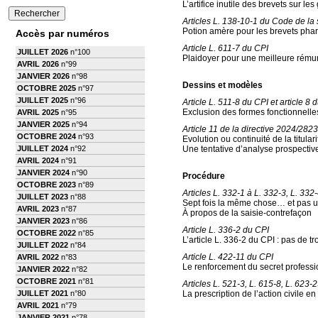
L’artifice inutile des brevets sur l
Articles L. 138-10-1 du Code de la s
Potion amère pour les brevets ph
Accès par numéros
Article L. 611-7 du CPI
JUILLET 2026
n°100
Plaidoyer pour une meilleure rémuné
AVRIL 2026
n°99
JANVIER 2026
n°98
Dessins et modèles
OCTOBRE 2025
n°97
JUILLET 2025
n°96
Article L. 511-8 du CPI et article 
Exclusion des formes fonctionnelles
AVRIL 2025
n°95
JANVIER 2025
n°94
Article 11 de la directive 2024/2823
OCTOBRE 2024
n°93
Evolution ou continuité de la titula
JUILLET 2024
n°92
Une tentative d’analyse prospectiv
AVRIL 2024
n°91
JANVIER 2024
n°90
Procédure
OCTOBRE 2023
n°89
Articles L. 332-1 à L. 332-3, L. 332
JUILLET 2023
n°88
Sept fois la même chose… et pas u
AVRIL 2023
n°87
À propos de la saisie-contrefaçon
JANVIER 2023
n°86
Article L. 336-2 du CPI
OCTOBRE 2022
n°85
L’article L. 336-2 du CPI : pas de tr
JUILLET 2022
n°84
Article L. 422-11 du CPI
AVRIL 2022
n°83
Le renforcement du secret professio
JANVIER 2022
n°82
OCTOBRE 2021
n°81
Articles L. 521-3, L. 615-8, L. 623-
JUILLET 2021
n°80
La prescription de l’action civile en
AVRIL 2021
n°79
JANVIER 2021
n°78