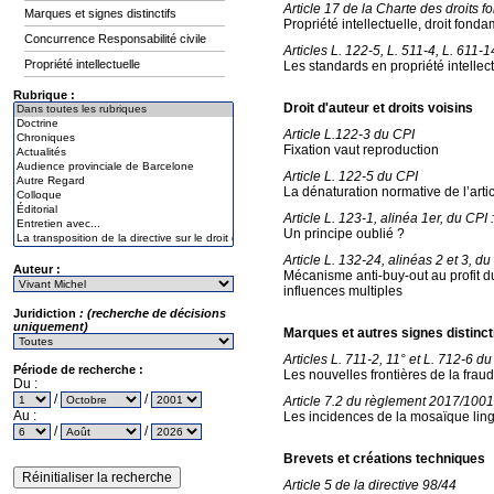
Article 17 de la Charte des droits
Marques et signes distinctifs
Propriété intellectuelle, droit fonda
Concurrence Responsabilité civile
Articles L. 122-5, L. 511-4, L. 611-1
Propriété intellectuelle
Les standards en propriété intellec
Rubrique :
Droit d'auteur et droits voisins
Article L.122-3 du CPI
Fixation vaut reproduction
Article L. 122-5 du CPI
La dénaturation normative de l’arti
Article L. 123-1, alinéa 1er, du CPI :
Un principe oublié ?
Article L. 132-24, alinéas 2 et 3, du
Auteur :
Mécanisme anti-buy-out au profit d
influences multiples
Juridiction
: (recherche de décisions
uniquement)
Marques et autres signes distinct
Articles L. 711-2, 11° et L. 712-6 d
Période de recherche :
Les nouvelles frontières de la frau
Du :
/
/
Article 7.2 du règlement 2017/10
Au :
Les incidences de la mosaïque ling
/
/
Brevets et créations techniques
Article 5 de la directive 98/44